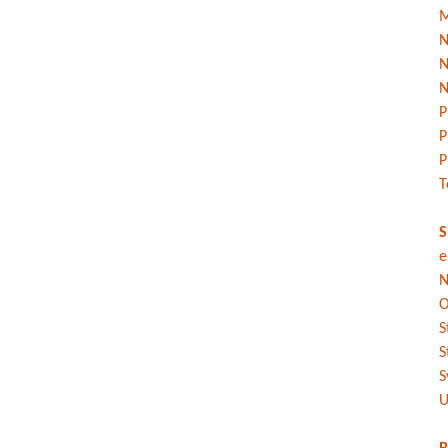
M
N
N
N
P
P
P
T
S
e
N
O
S
S
S
U