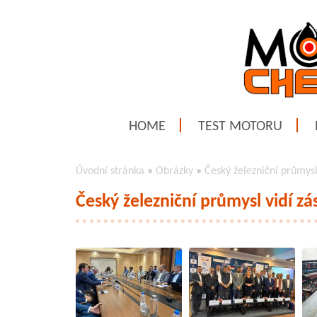
HOME
TEST MOTORU
Úvodní stránka
»
Obrázky
»
Český železniční průmysl 
Český železniční průmysl vidí zás