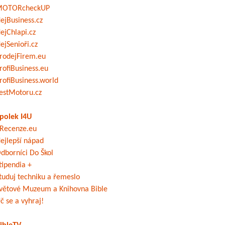
OTORcheckUP
ejBusiness.cz
ejChlapi.cz
ejSenioři.cz
rodejFirem.eu
rofiBusiness.eu
rofiBusiness.world
estMotoru.cz
polek I4U
Recenze.eu
ejlepší nápad
dborníci Do Škol
tipendia +
tuduj techniku a řemeslo
větové Muzeum a Knihovna Bible
č se a vyhraj!