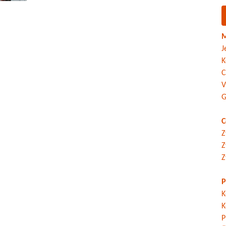
M
J
K
C
V
G
C
Z
Z
Z
P
K
K
P