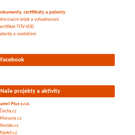
okumenty, certifikáty a patenty
nformační leták a vyhodnocení
ertifikát TÜV-SÜD
atenty a osvědčení
Facebook
Naše projekty a aktivity
amri Plus s.r.o.
Čechy.cz
Moravia.cz
Slezsko.cz
ládež.cz