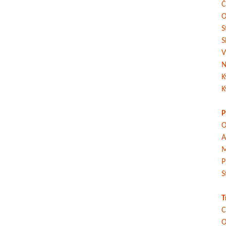
Č
O
S
S
V
N
K
K
P
O
A
M
P
S
T
C
O