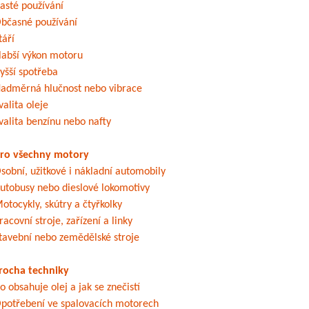
asté používání
bčasné používání
táří
labší výkon motoru
yšší spotřeba
adměrná hlučnost nebo vibrace
valita oleje
valita benzínu nebo nafty
ro všechny motory
sobní, užitkové i nákladní automobily
utobusy nebo dieslové lokomotivy
otocykly, skútry a čtyřkolky
racovní stroje, zařízení a linky
tavební nebo zemědělské stroje
rocha techniky
o obsahuje olej a jak se znečistí
potřebení ve spalovacích motorech