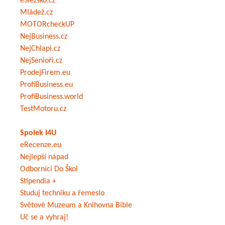
eSlezsko.cz
Mládež.cz
MOTORcheckUP
NejBusiness.cz
NejChlapi.cz
NejSenioři.cz
ProdejFirem.eu
ProfiBusiness.eu
ProfiBusiness.world
TestMotoru.cz
Spolek I4U
eRecenze.eu
Nejlepší nápad
Odborníci Do Škol
Stipendia +
Studuj techniku a řemeslo
Světové Muzeum a Knihovna Bible
Uč se a vyhraj!