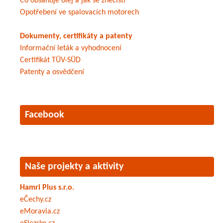
Co obsahuje olej a jak se znečistí
Opotřebení ve spalovacích motorech
Dokumenty, certifikáty a patenty
Informační leták a vyhodnocení
Certifikát TÜV-SÜD
Patenty a osvědčení
Facebook
Naše projekty a aktivity
Hamri Plus s.r.o.
eČechy.cz
eMoravia.cz