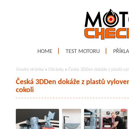
HOME
TEST MOTORU
PŘÍKL
Úvodní stránka
»
Obrázky
»
Česká 3DDen dokáže z plastů vyl
Česká 3DDen dokáže z plastů vylove
cokoli