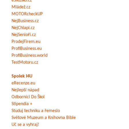
eSlezsko.cz
Mládež.cz
MOTORcheckUP
NejBusiness.cz
NejChlapi.cz
NejSenioři.cz
ProdejFirem.eu
ProfiBusiness.eu
ProfiBusiness.world
TestMotoru.cz
Spolek I4U
eRecenze.eu
Nejlepší nápad
Odborníci Do Škol
Stipendia +
Studuj techniku a řemeslo
Světové Muzeum a Knihovna Bible
Uč se a vyhraj!