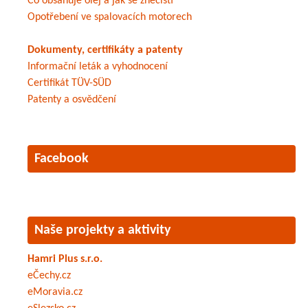
Co obsahuje olej a jak se znečistí
Opotřebení ve spalovacích motorech
Dokumenty, certifikáty a patenty
Informační leták a vyhodnocení
Certifikát TÜV-SÜD
Patenty a osvědčení
Facebook
Naše projekty a aktivity
Hamri Plus s.r.o.
eČechy.cz
eMoravia.cz