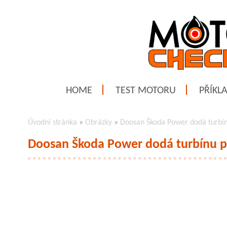
HOME
TEST MOTORU
PŘÍKL
Úvodní stránka
»
Obrázky
»
Doosan Škoda Power dodá turbín
Doosan Škoda Power dodá turbínu p