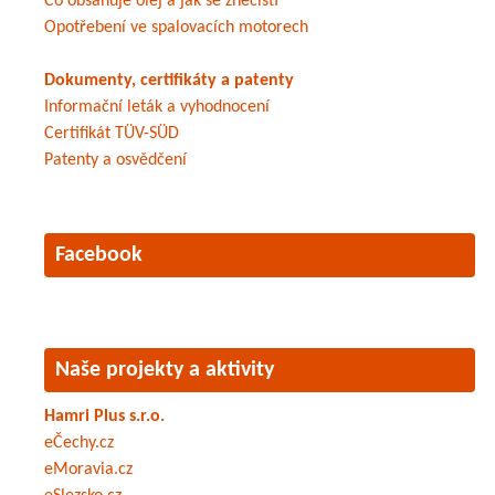
Co obsahuje olej a jak se znečistí
Opotřebení ve spalovacích motorech
Dokumenty, certifikáty a patenty
Informační leták a vyhodnocení
Certifikát TÜV-SÜD
Patenty a osvědčení
Facebook
Naše projekty a aktivity
Hamri Plus s.r.o.
eČechy.cz
eMoravia.cz