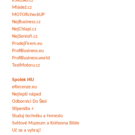
eSlezsko.cz
Mládež.cz
MOTORcheckUP
NejBusiness.cz
NejChlapi.cz
NejSenioři.cz
ProdejFirem.eu
ProfiBusiness.eu
ProfiBusiness.world
TestMotoru.cz
Spolek I4U
eRecenze.eu
Nejlepší nápad
Odborníci Do Škol
Stipendia +
Studuj techniku a řemeslo
Světové Muzeum a Knihovna Bible
Uč se a vyhraj!