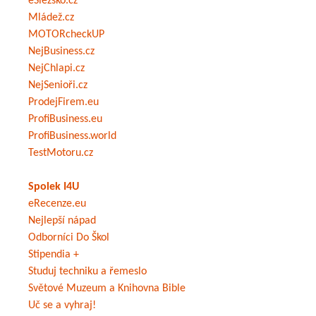
eSlezsko.cz
Mládež.cz
MOTORcheckUP
NejBusiness.cz
NejChlapi.cz
NejSenioři.cz
ProdejFirem.eu
ProfiBusiness.eu
ProfiBusiness.world
TestMotoru.cz
Spolek I4U
eRecenze.eu
Nejlepší nápad
Odborníci Do Škol
Stipendia +
Studuj techniku a řemeslo
Světové Muzeum a Knihovna Bible
Uč se a vyhraj!