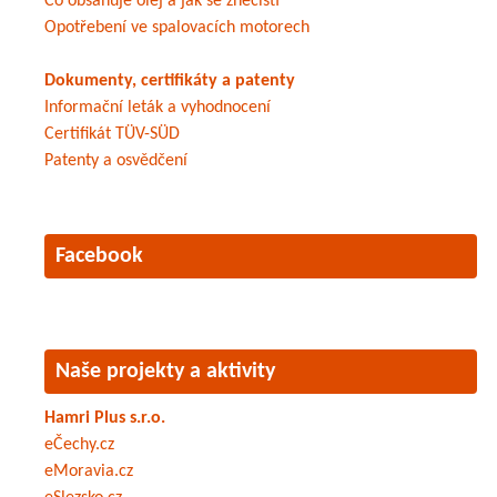
Co obsahuje olej a jak se znečistí
Opotřebení ve spalovacích motorech
Dokumenty, certifikáty a patenty
Informační leták a vyhodnocení
Certifikát TÜV-SÜD
Patenty a osvědčení
Facebook
Naše projekty a aktivity
Hamri Plus s.r.o.
eČechy.cz
eMoravia.cz