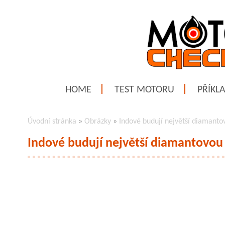
HOME
TEST MOTORU
PŘÍKL
Úvodní stránka
»
Obrázky
»
Indové budují největší diamanto
Indové budují největší diamantovou