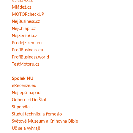
eSlezsko.cz
Mládež.cz
MOTORcheckUP
NejBusiness.cz
NejChlapi.cz
NejSenioři.cz
ProdejFirem.eu
ProfiBusiness.eu
ProfiBusiness.world
TestMotoru.cz
Spolek I4U
eRecenze.eu
Nejlepší nápad
Odborníci Do Škol
Stipendia +
Studuj techniku a řemeslo
Světové Muzeum a Knihovna Bible
Uč se a vyhraj!