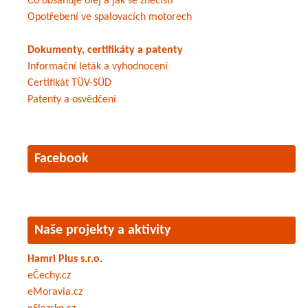
Co obsahuje olej a jak se znečistí
Opotřebení ve spalovacích motorech
Dokumenty, certifikáty a patenty
Informační leták a vyhodnocení
Certifikát TÜV-SÜD
Patenty a osvědčení
Facebook
Naše projekty a aktivity
Hamri Plus s.r.o.
eČechy.cz
eMoravia.cz