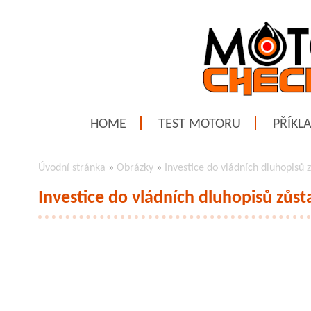
HOME
TEST MOTORU
PŘÍKL
Úvodní stránka
»
Obrázky
»
Investice do vládních dluhopisů z
Investice do vládních dluhopisů zůsta