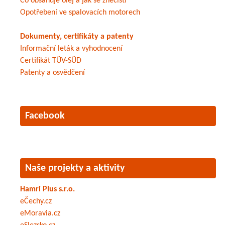
Co obsahuje olej a jak se znečistí
Opotřebení ve spalovacích motorech
Dokumenty, certifikáty a patenty
Informační leták a vyhodnocení
Certifikát TÜV-SÜD
Patenty a osvědčení
Facebook
Naše projekty a aktivity
Hamri Plus s.r.o.
eČechy.cz
eMoravia.cz