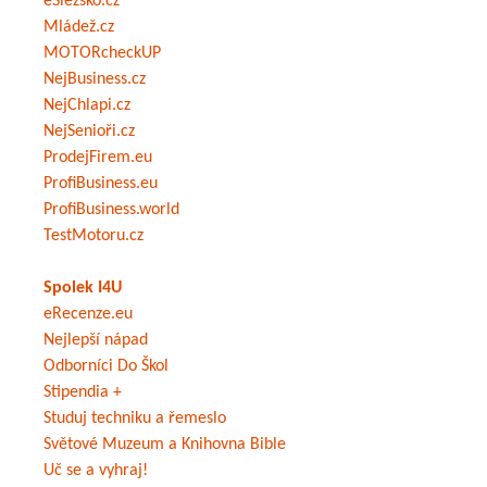
eSlezsko.cz
Mládež.cz
MOTORcheckUP
NejBusiness.cz
NejChlapi.cz
NejSenioři.cz
ProdejFirem.eu
ProfiBusiness.eu
ProfiBusiness.world
TestMotoru.cz
Spolek I4U
eRecenze.eu
Nejlepší nápad
Odborníci Do Škol
Stipendia +
Studuj techniku a řemeslo
Světové Muzeum a Knihovna Bible
Uč se a vyhraj!