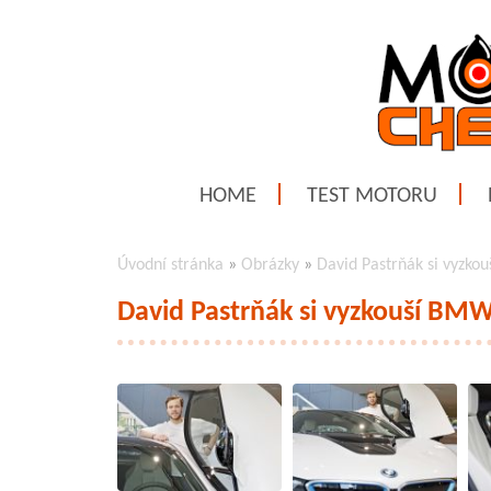
HOME
TEST MOTORU
Úvodní stránka
»
Obrázky
»
David Pastrňák si vyzk
David Pastrňák si vyzkouší BM