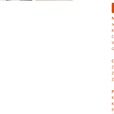
M
J
K
C
V
G
C
Z
Z
Z
P
K
K
P