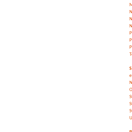
M
N
N
N
P
P
P
T
S
e
N
O
S
S
S
U