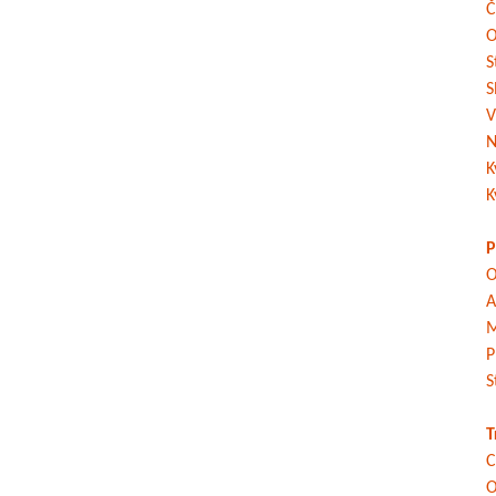
Č
O
S
S
V
N
K
K
P
O
A
M
P
S
T
C
O