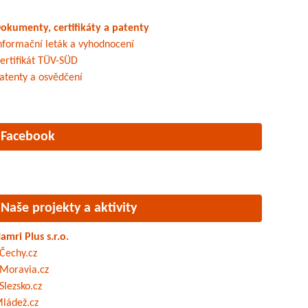
okumenty, certifikáty a patenty
nformační leták a vyhodnocení
ertifikát TÜV-SÜD
atenty a osvědčení
Facebook
Naše projekty a aktivity
amri Plus s.r.o.
Čechy.cz
Moravia.cz
Slezsko.cz
ládež.cz