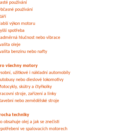
asté používání
bčasné používání
táří
labší výkon motoru
yšší spotřeba
adměrná hlučnost nebo vibrace
valita oleje
valita benzínu nebo nafty
ro všechny motory
sobní, užitkové i nákladní automobily
utobusy nebo dieslové lokomotivy
otocykly, skútry a čtyřkolky
racovní stroje, zařízení a linky
tavební nebo zemědělské stroje
rocha techniky
o obsahuje olej a jak se znečistí
potřebení ve spalovacích motorech