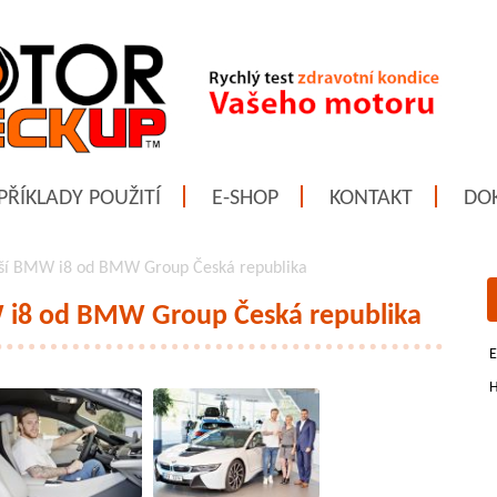
PŘÍKLADY POUŽITÍ
E-SHOP
KONTAKT
DO
ouší BMW i8 od BMW Group Česká republika
W i8 od BMW Group Česká republika
E
H