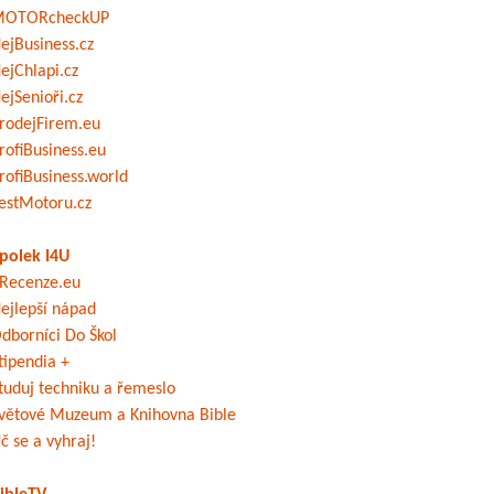
OTORcheckUP
ejBusiness.cz
ejChlapi.cz
ejSenioři.cz
rodejFirem.eu
rofiBusiness.eu
rofiBusiness.world
estMotoru.cz
polek I4U
Recenze.eu
ejlepší nápad
dborníci Do Škol
tipendia +
tuduj techniku a řemeslo
větové Muzeum a Knihovna Bible
č se a vyhraj!