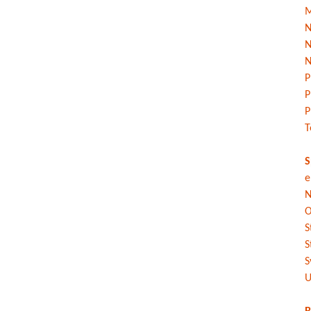
M
N
N
N
P
P
P
T
S
e
N
O
S
S
S
U