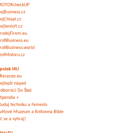
OTORcheckUP
ejBusiness.cz
ejChlapi.cz
ejSenioři.cz
rodejFirem.eu
rofiBusiness.eu
rofiBusiness.world
estMotoru.cz
polek I4U
Recenze.eu
ejlepší nápad
dborníci Do Škol
tipendia +
tuduj techniku a řemeslo
větové Muzeum a Knihovna Bible
č se a vyhraj!