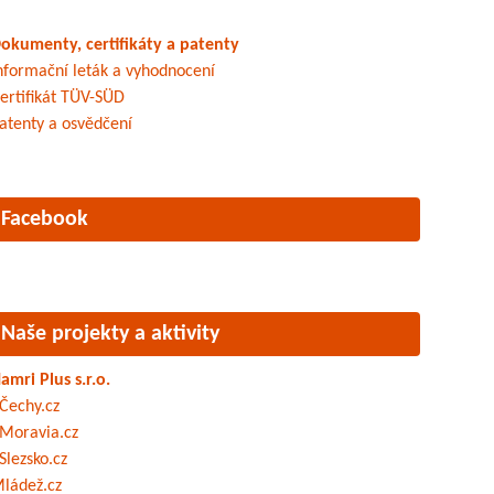
okumenty, certifikáty a patenty
nformační leták a vyhodnocení
ertifikát TÜV-SÜD
atenty a osvědčení
Facebook
Naše projekty a aktivity
amri Plus s.r.o.
Čechy.cz
Moravia.cz
Slezsko.cz
ládež.cz