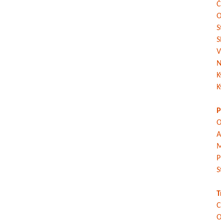
Č
O
S
S
V
N
K
K
P
O
A
M
P
S
T
C
O