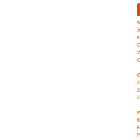
M
J
K
C
V
G
C
Z
Z
Z
P
K
K
P