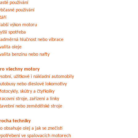
asté používání
bčasné používání
táří
labší výkon motoru
yšší spotřeba
adměrná hlučnost nebo vibrace
valita oleje
valita benzínu nebo nafty
ro všechny motory
sobní, užitkové i nákladní automobily
utobusy nebo dieslové lokomotivy
otocykly, skútry a čtyřkolky
racovní stroje, zařízení a linky
tavební nebo zemědělské stroje
rocha techniky
o obsahuje olej a jak se znečistí
potřebení ve spalovacích motorech