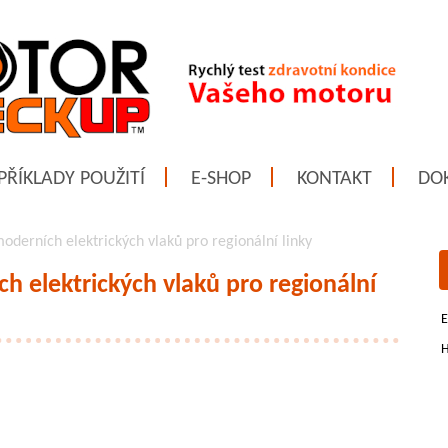
PŘÍKLADY POUŽITÍ
E-SHOP
KONTAKT
DO
oderních elektrických vlaků pro regionální linky
h elektrických vlaků pro regionální
E
H