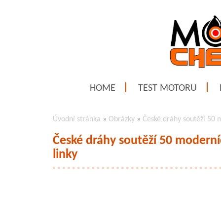
HOME
TEST MOTORU
Úvodní stránka
»
Obrázky
»
České dráhy soutěží 50 m
České dráhy soutěží 50 moderníc
linky