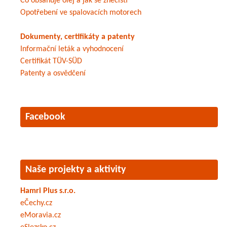
Co obsahuje olej a jak se znečistí
Opotřebení ve spalovacích motorech
Dokumenty, certifikáty a patenty
Informační leták a vyhodnocení
Certifikát TÜV-SÜD
Patenty a osvědčení
Facebook
Naše projekty a aktivity
Hamri Plus s.r.o.
eČechy.cz
eMoravia.cz