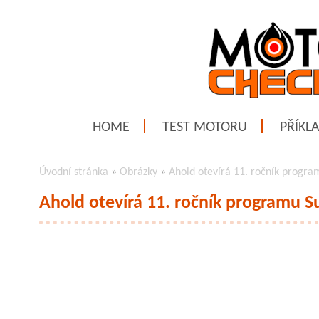
HOME
TEST MOTORU
PŘÍKL
Úvodní stránka
»
Obrázky
»
Ahold otevírá 11. ročník progr
Ahold otevírá 11. ročník programu 