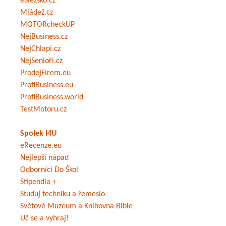
eSlezsko.cz
Mládež.cz
MOTORcheckUP
NejBusiness.cz
NejChlapi.cz
NejSenioři.cz
ProdejFirem.eu
ProfiBusiness.eu
ProfiBusiness.world
TestMotoru.cz
Spolek I4U
eRecenze.eu
Nejlepší nápad
Odborníci Do Škol
Stipendia +
Studuj techniku a řemeslo
Světové Muzeum a Knihovna Bible
Uč se a vyhraj!