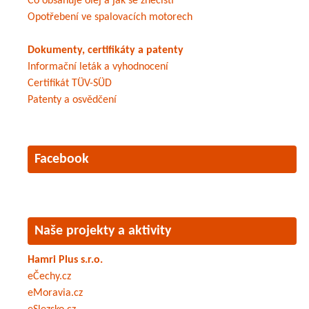
Co obsahuje olej a jak se znečistí
Opotřebení ve spalovacích motorech
Dokumenty, certifikáty a patenty
Informační leták a vyhodnocení
Certifikát TÜV-SÜD
Patenty a osvědčení
Facebook
Naše projekty a aktivity
Hamri Plus s.r.o.
eČechy.cz
eMoravia.cz