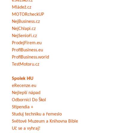
eSlezsko.cz
Mládež.cz
MOTORcheckUP
NejBusiness.cz
NejChlapi.cz
NejSenioři.cz
ProdejFirem.eu
ProfiBusiness.eu
ProfiBusiness.world
TestMotoru.cz
Spolek I4U
eRecenze.eu
Nejlepší nápad
Odborníci Do Škol
Stipendia +
Studuj techniku a řemeslo
Světové Muzeum a Knihovna Bible
Uč se a vyhraj!