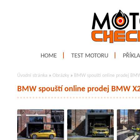
HOME
TEST MOTORU
PŘÍKL
Úvodní stránka
»
Obrázky
»
BMW spouští online prodej BM
BMW spouští online prodej BMW X2