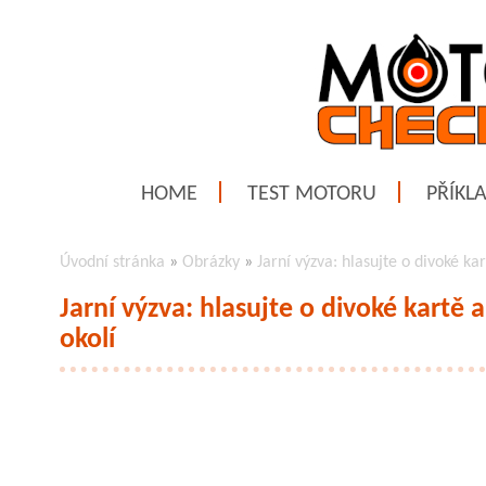
HOME
TEST MOTORU
PŘÍKL
Úvodní stránka
»
Obrázky
»
Jarní výzva: hlasujte o divoké k
Jarní výzva: hlasujte o divoké kart
okolí