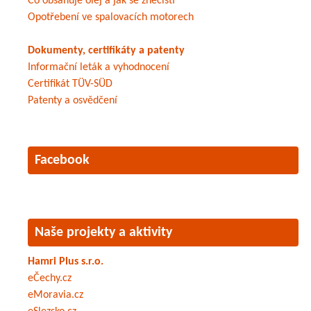
Co obsahuje olej a jak se znečistí
Opotřebení ve spalovacích motorech
Dokumenty, certifikáty a patenty
Informační leták a vyhodnocení
Certifikát TÜV-SÜD
Patenty a osvědčení
Facebook
Naše projekty a aktivity
Hamri Plus s.r.o.
eČechy.cz
eMoravia.cz