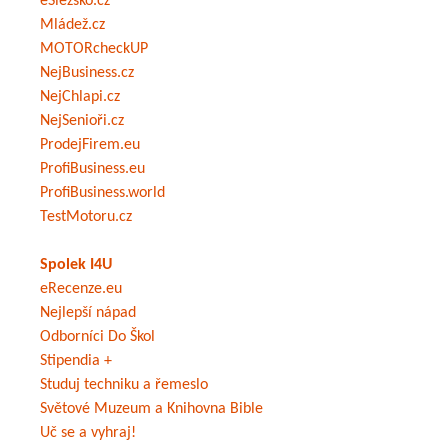
eSlezsko.cz
Mládež.cz
MOTORcheckUP
NejBusiness.cz
NejChlapi.cz
NejSenioři.cz
ProdejFirem.eu
ProfiBusiness.eu
ProfiBusiness.world
TestMotoru.cz
Spolek I4U
eRecenze.eu
Nejlepší nápad
Odborníci Do Škol
Stipendia +
Studuj techniku a řemeslo
Světové Muzeum a Knihovna Bible
Uč se a vyhraj!