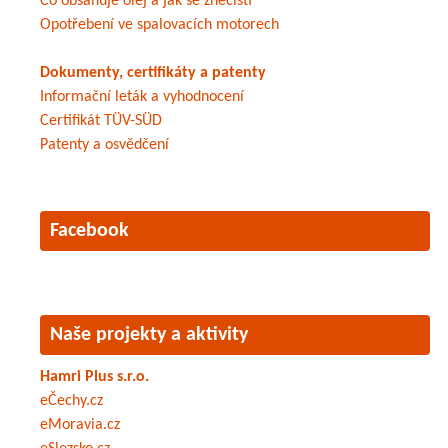
Co obsahuje olej a jak se znečistí
Opotřebení ve spalovacích motorech
Dokumenty, certifikáty a patenty
Informační leták a vyhodnocení
Certifikát TÜV-SÜD
Patenty a osvědčení
Facebook
Naše projekty a aktivity
Hamri Plus s.r.o.
eČechy.cz
eMoravia.cz