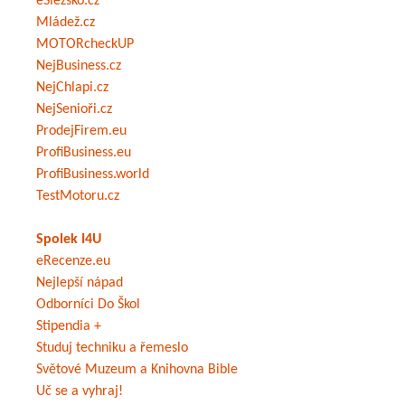
eSlezsko.cz
Mládež.cz
MOTORcheckUP
NejBusiness.cz
NejChlapi.cz
NejSenioři.cz
ProdejFirem.eu
ProfiBusiness.eu
ProfiBusiness.world
TestMotoru.cz
Spolek I4U
eRecenze.eu
Nejlepší nápad
Odborníci Do Škol
Stipendia +
Studuj techniku a řemeslo
Světové Muzeum a Knihovna Bible
Uč se a vyhraj!