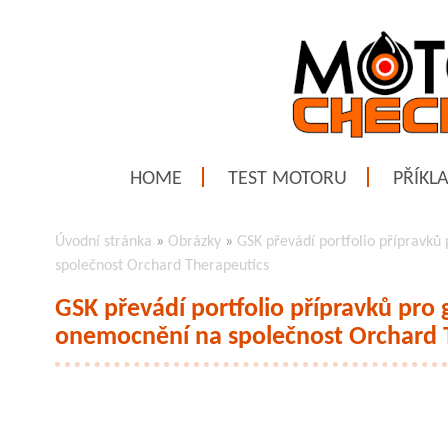
HOME
TEST MOTORU
PŘÍKL
Úvodní stránka
»
Obrázky
»
GSK převádí portfolio přípravků
společnost Orchard Therapeutics
GSK převádí portfolio přípravků pro
onemocnění na společnost Orchard 