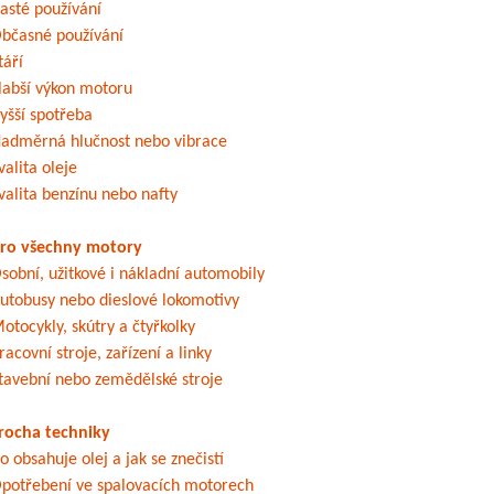
asté používání
bčasné používání
táří
labší výkon motoru
yšší spotřeba
adměrná hlučnost nebo vibrace
valita oleje
valita benzínu nebo nafty
ro všechny motory
sobní, užitkové i nákladní automobily
utobusy nebo dieslové lokomotivy
otocykly, skútry a čtyřkolky
racovní stroje, zařízení a linky
tavební nebo zemědělské stroje
rocha techniky
o obsahuje olej a jak se znečistí
potřebení ve spalovacích motorech