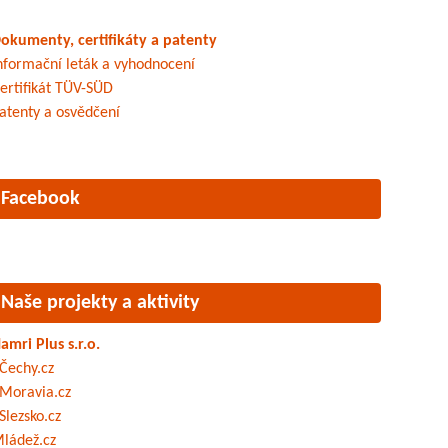
okumenty, certifikáty a patenty
nformační leták a vyhodnocení
ertifikát TÜV-SÜD
atenty a osvědčení
Facebook
Naše projekty a aktivity
amri Plus s.r.o.
Čechy.cz
Moravia.cz
Slezsko.cz
ládež.cz