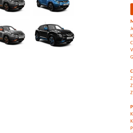
M
J
K
C
V
G
C
Z
Z
Z
P
K
K
P