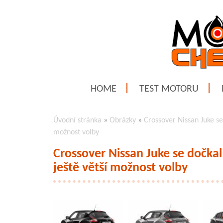
HOME
TEST MOTORU
Úvodní stránka
»
Obrázky
»
Crossover Nissan Juke s
možnost volby
Crossover Nissan Juke se dočka
ještě větší možnost volby