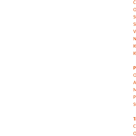
Č
O
S
S
V
N
K
K
P
O
A
M
P
S
T
C
O