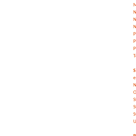
M
N
N
N
P
P
P
T
S
e
N
O
S
S
S
U