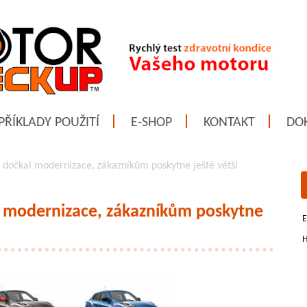
PŘÍKLADY POUŽITÍ
E-SHOP
KONTAKT
DO
e dočkal modernizace, zákazníkům poskytne ještě větší
l modernizace, zákazníkům poskytne
E
H