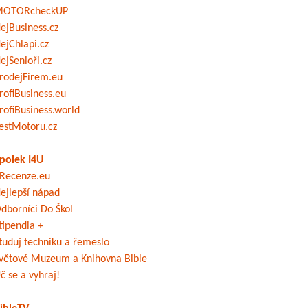
OTORcheckUP
ejBusiness.cz
ejChlapi.cz
ejSenioři.cz
rodejFirem.eu
rofiBusiness.eu
rofiBusiness.world
estMotoru.cz
polek I4U
Recenze.eu
ejlepší nápad
dborníci Do Škol
tipendia +
tuduj techniku a řemeslo
větové Muzeum a Knihovna Bible
č se a vyhraj!