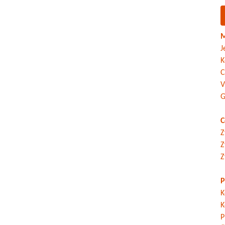
M
J
K
C
V
G
C
Z
Z
Z
P
K
K
P