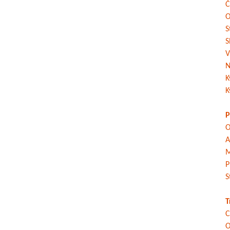
Č
O
S
S
V
N
K
K
P
O
A
M
P
S
T
C
O