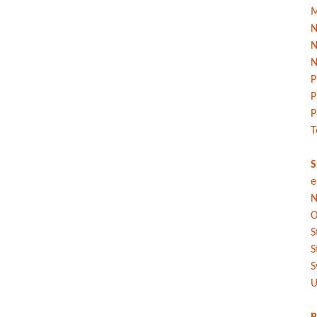
M
N
N
N
P
P
P
T
S
e
N
O
S
S
S
U