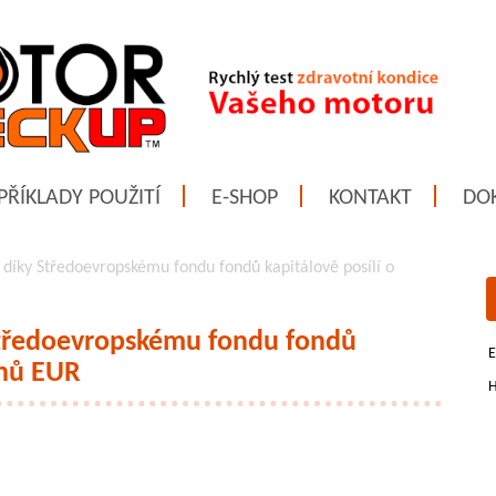
PŘÍKLADY POUŽITÍ
E-SHOP
KONTAKT
DO
 díky Středoevropskému fondu fondů kapitálově posílí o
 Středoevropskému fondu fondů
E
onů EUR
H