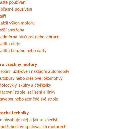
asté používání
bčasné používání
táří
labší výkon motoru
yšší spotřeba
adměrná hlučnost nebo vibrace
valita oleje
valita benzínu nebo nafty
ro všechny motory
sobní, užitkové i nákladní automobily
utobusy nebo dieslové lokomotivy
otocykly, skútry a čtyřkolky
racovní stroje, zařízení a linky
tavební nebo zemědělské stroje
rocha techniky
o obsahuje olej a jak se znečistí
potřebení ve spalovacích motorech