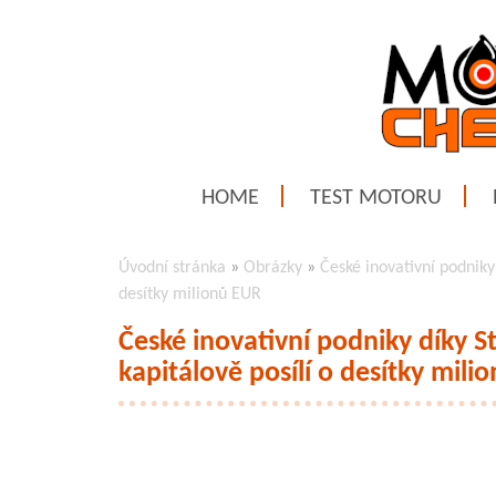
HOME
TEST MOTORU
Úvodní stránka
»
Obrázky
»
České inovativní podniky
desítky milionů EUR
České inovativní podniky díky
kapitálově posílí o desítky mili