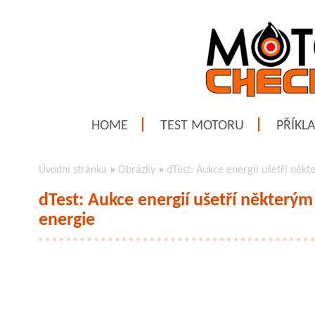
HOME
TEST MOTORU
PŘÍKL
Úvodní stránka
»
Obrázky
»
dTest: Aukce energií ušetří ně
dTest: Aukce energií ušetří někter
energie