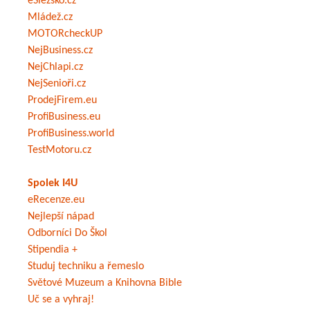
eSlezsko.cz
Mládež.cz
MOTORcheckUP
NejBusiness.cz
NejChlapi.cz
NejSenioři.cz
ProdejFirem.eu
ProfiBusiness.eu
ProfiBusiness.world
TestMotoru.cz
Spolek I4U
eRecenze.eu
Nejlepší nápad
Odborníci Do Škol
Stipendia +
Studuj techniku a řemeslo
Světové Muzeum a Knihovna Bible
Uč se a vyhraj!