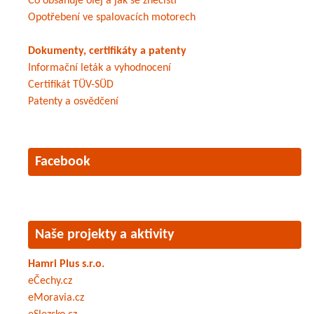
Co obsahuje olej a jak se znečistí
Opotřebení ve spalovacích motorech
Dokumenty, certifikáty a patenty
Informační leták a vyhodnocení
Certifikát TÜV-SÜD
Patenty a osvědčení
Facebook
Naše projekty a aktivity
Hamri Plus s.r.o.
eČechy.cz
eMoravia.cz