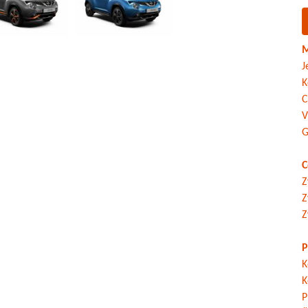
M
J
K
C
V
G
C
Z
Z
Z
P
K
K
P