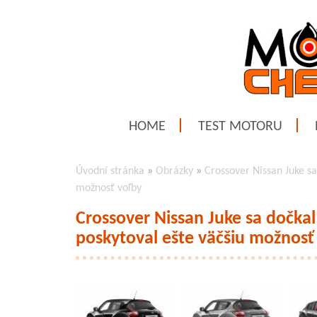
HOME
TEST MOTORU
Úvodní stránka
»
Obrázky
»
Crossover Nissan Juke s
možnosť voľby
Crossover Nissan Juke sa dočka
poskytoval ešte väčšiu možnosť