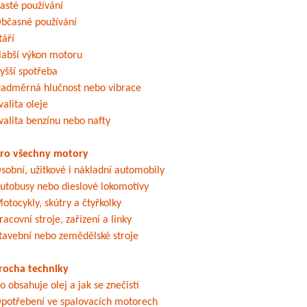
asté používání
bčasné používání
táří
labší výkon motoru
yšší spotřeba
adměrná hlučnost nebo vibrace
valita oleje
valita benzínu nebo nafty
ro všechny motory
sobní, užitkové i nákladní automobily
utobusy nebo dieslové lokomotivy
otocykly, skútry a čtyřkolky
racovní stroje, zařízení a linky
tavební nebo zemědělské stroje
rocha techniky
o obsahuje olej a jak se znečistí
potřebení ve spalovacích motorech