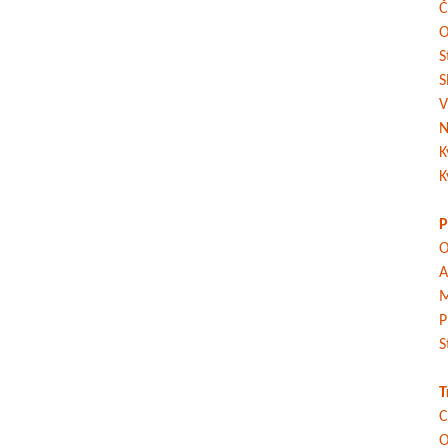
Č
O
S
S
V
N
K
K
P
O
A
M
P
S
T
C
O