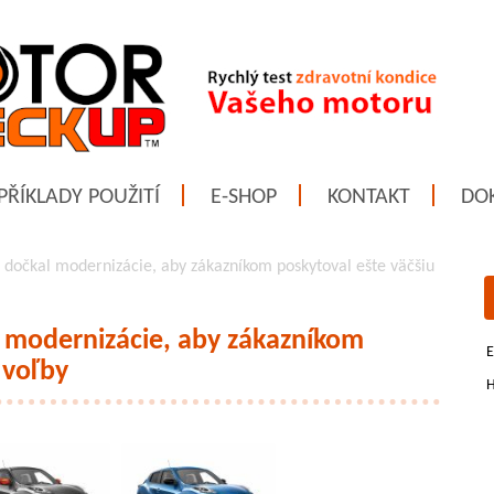
PŘÍKLADY POUŽITÍ
E-SHOP
KONTAKT
DO
a dočkal modernizácie, aby zákazníkom poskytoval ešte väčšiu
l modernizácie, aby zákazníkom
E
 voľby
H