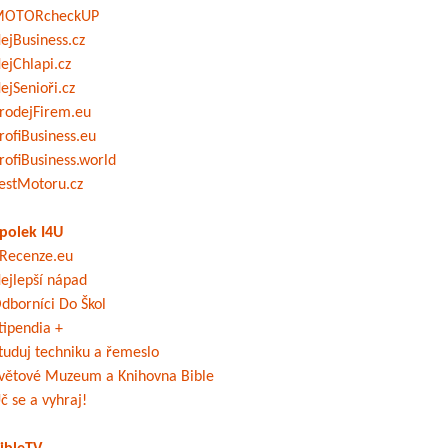
OTORcheckUP
ejBusiness.cz
ejChlapi.cz
ejSenioři.cz
rodejFirem.eu
rofiBusiness.eu
rofiBusiness.world
estMotoru.cz
polek I4U
Recenze.eu
ejlepší nápad
dborníci Do Škol
tipendia +
tuduj techniku a řemeslo
větové Muzeum a Knihovna Bible
č se a vyhraj!