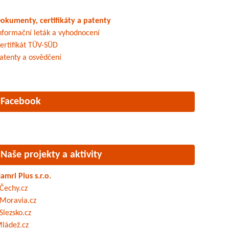
okumenty, certifikáty a patenty
nformační leták a vyhodnocení
ertifikát TÜV-SÜD
atenty a osvědčení
Facebook
Naše projekty a aktivity
amri Plus s.r.o.
Čechy.cz
Moravia.cz
Slezsko.cz
ládež.cz