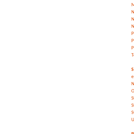
M
N
N
N
P
P
P
T
S
e
N
O
S
S
S
U