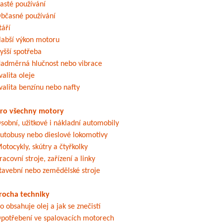
asté používání
bčasné používání
táří
labší výkon motoru
yšší spotřeba
adměrná hlučnost nebo vibrace
valita oleje
valita benzínu nebo nafty
ro všechny motory
sobní, užitkové i nákladní automobily
utobusy nebo dieslové lokomotivy
otocykly, skútry a čtyřkolky
racovní stroje, zařízení a linky
tavební nebo zemědělské stroje
rocha techniky
o obsahuje olej a jak se znečistí
potřebení ve spalovacích motorech