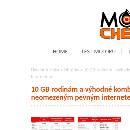
HOME
TEST MOTORU
Úvodní stránka
»
Obrázky
»
10 GB rodinám a výhodn
internetem
10 GB rodinám a výhodné kombi
neomezeným pevným internet