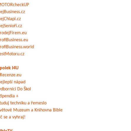
OTORcheckUP
ejBusiness.cz
ejChlapi.cz
ejSenioři.cz
rodejFirem.eu
rofiBusiness.eu
rofiBusiness.world
estMotoru.cz
polek I4U
Recenze.eu
ejlepší nápad
dborníci Do Škol
tipendia +
tuduj techniku a řemeslo
větové Muzeum a Knihovna Bible
č se a vyhraj!