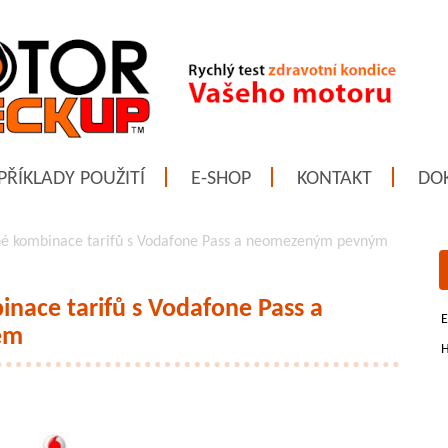
PŘÍKLADY POUŽITÍ
E-SHOP
KONTAKT
DO
é kombinace tarifů s Vodafone Pass a neomezeným pevným
nace tarifů s Vodafone Pass a
E
em
H