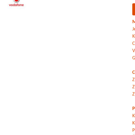
M
J
K
C
V
G
C
Z
Z
Z
P
K
K
P