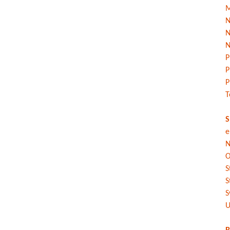
M
N
N
N
P
P
P
T
S
e
N
O
S
S
S
U