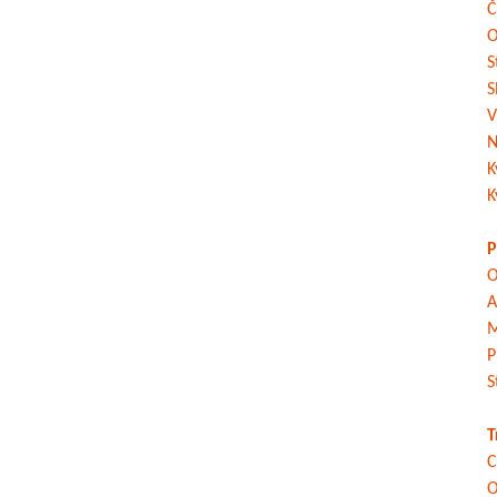
Č
O
S
S
V
N
K
K
P
O
A
M
P
S
T
C
O