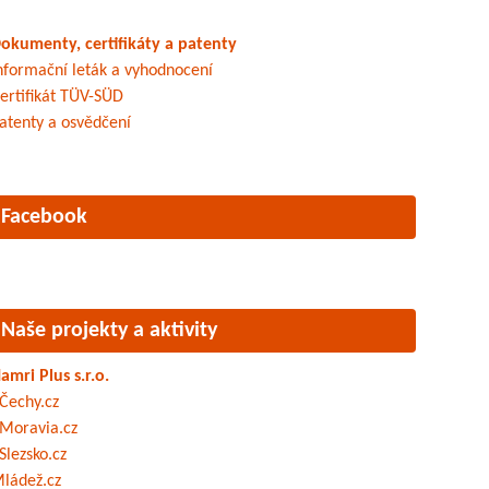
okumenty, certifikáty a patenty
nformační leták a vyhodnocení
ertifikát TÜV-SÜD
atenty a osvědčení
Facebook
Naše projekty a aktivity
amri Plus s.r.o.
Čechy.cz
Moravia.cz
Slezsko.cz
ládež.cz