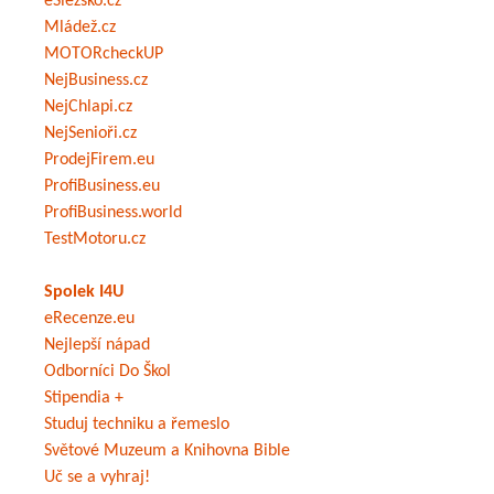
eSlezsko.cz
Mládež.cz
MOTORcheckUP
NejBusiness.cz
NejChlapi.cz
NejSenioři.cz
ProdejFirem.eu
ProfiBusiness.eu
ProfiBusiness.world
TestMotoru.cz
Spolek I4U
eRecenze.eu
Nejlepší nápad
Odborníci Do Škol
Stipendia +
Studuj techniku a řemeslo
Světové Muzeum a Knihovna Bible
Uč se a vyhraj!