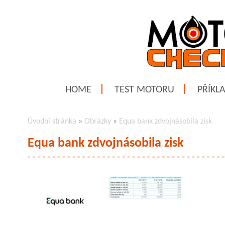
HOME
TEST MOTORU
PŘÍKL
Úvodní stránka
»
Obrázky
»
Equa bank zdvojnásobila zisk
Equa bank zdvojnásobila zisk