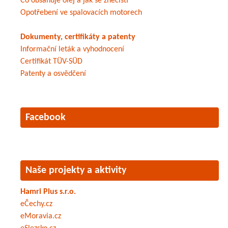
Co obsahuje olej a jak se znečistí
Opotřebení ve spalovacích motorech
Dokumenty, certifikáty a patenty
Informační leták a vyhodnocení
Certifikát TÜV-SÜD
Patenty a osvědčení
Facebook
Naše projekty a aktivity
Hamri Plus s.r.o.
eČechy.cz
eMoravia.cz