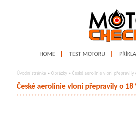
HOME
TEST MOTORU
PŘÍKL
Úvodní stránka
»
Obrázky
»
České aerolinie vloni přepravily 
České aerolinie vloni přepravily o 18 