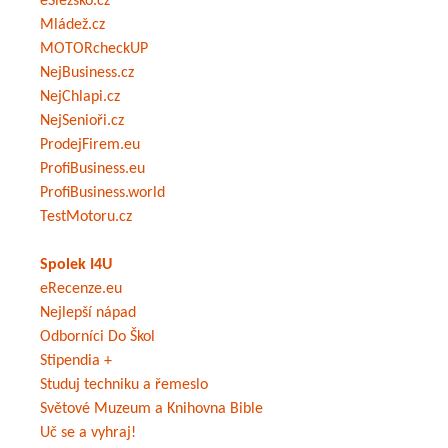
eSlezsko.cz
Mládež.cz
MOTORcheckUP
NejBusiness.cz
NejChlapi.cz
NejSenioři.cz
ProdejFirem.eu
ProfiBusiness.eu
ProfiBusiness.world
TestMotoru.cz
Spolek I4U
eRecenze.eu
Nejlepší nápad
Odborníci Do Škol
Stipendia +
Studuj techniku a řemeslo
Světové Muzeum a Knihovna Bible
Uč se a vyhraj!