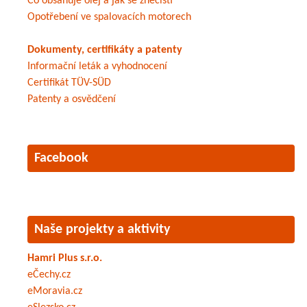
Co obsahuje olej a jak se znečistí
Opotřebení ve spalovacích motorech
Dokumenty, certifikáty a patenty
Informační leták a vyhodnocení
Certifikát TÜV-SÜD
Patenty a osvědčení
Facebook
Naše projekty a aktivity
Hamri Plus s.r.o.
eČechy.cz
eMoravia.cz