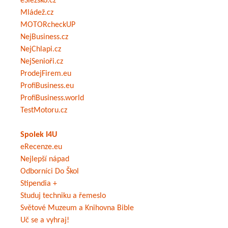
eSlezsko.cz
Mládež.cz
MOTORcheckUP
NejBusiness.cz
NejChlapi.cz
NejSenioři.cz
ProdejFirem.eu
ProfiBusiness.eu
ProfiBusiness.world
TestMotoru.cz
Spolek I4U
eRecenze.eu
Nejlepší nápad
Odborníci Do Škol
Stipendia +
Studuj techniku a řemeslo
Světové Muzeum a Knihovna Bible
Uč se a vyhraj!