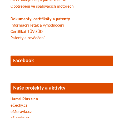
Co obsahuje olej a jak se znečistí
Opotřebení ve spalovacích motorech
Dokumenty, certifikáty a patenty
Informační leták a vyhodnocení
Certifikát TÜV-SÜD
Patenty a osvědčení
Facebook
Naše projekty a aktivity
Hamri Plus s.r.o.
eČechy.cz
eMoravia.cz