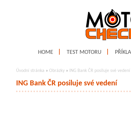
HOME
TEST MOTORU
PŘÍKL
Úvodní stránka
»
Obrázky
»
ING Bank ČR posiluje své vedení
ING Bank ČR posiluje své vedení