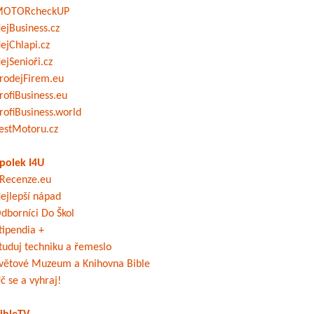
OTORcheckUP
ejBusiness.cz
ejChlapi.cz
ejSenioři.cz
rodejFirem.eu
rofiBusiness.eu
rofiBusiness.world
estMotoru.cz
polek I4U
Recenze.eu
ejlepší nápad
dborníci Do Škol
tipendia +
tuduj techniku a řemeslo
větové Muzeum a Knihovna Bible
č se a vyhraj!