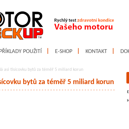
PŘÍKLADY POUŽITÍ
E-SHOP
KONTAKT
DO
á asi tisícovku bytů za téměř 5 miliard korun
isícovku bytů za téměř 5 miliard korun
E
H