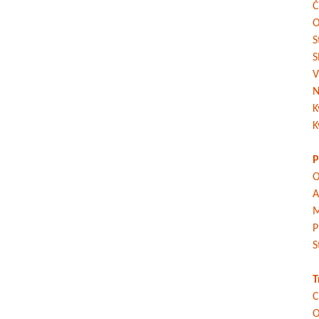
Č
O
S
S
V
N
K
K
P
O
A
M
P
S
T
C
O