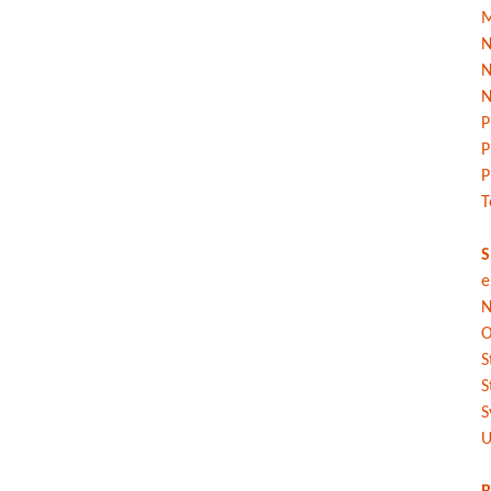
M
N
N
N
P
P
P
T
S
e
N
O
S
S
S
U