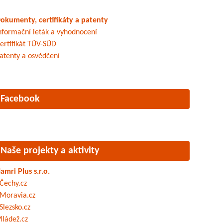
okumenty, certifikáty a patenty
nformační leták a vyhodnocení
ertifikát TÜV-SÜD
atenty a osvědčení
Facebook
Naše projekty a aktivity
amri Plus s.r.o.
Čechy.cz
Moravia.cz
Slezsko.cz
ládež.cz