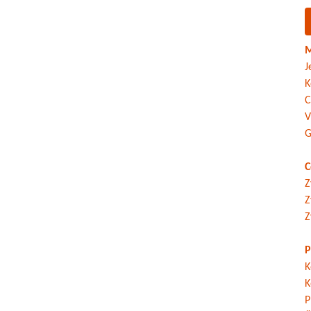
M
J
K
C
V
G
C
Z
Z
Z
P
K
K
P