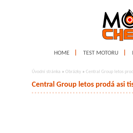
HOME
TEST MOTORU
Úvodní stránka
»
Obrázky
»
Central Group letos prod
Central Group letos prodá asi t