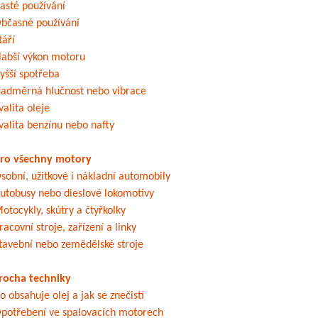
asté používání
bčasné používání
táří
labší výkon motoru
yšší spotřeba
adměrná hlučnost nebo vibrace
valita oleje
valita benzínu nebo nafty
ro všechny motory
sobní, užitkové i nákladní automobily
utobusy nebo dieslové lokomotivy
otocykly, skútry a čtyřkolky
racovní stroje, zařízení a linky
tavební nebo zemědělské stroje
rocha techniky
o obsahuje olej a jak se znečistí
potřebení ve spalovacích motorech