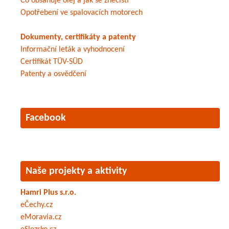
Co obsahuje olej a jak se znečistí
Opotřebení ve spalovacích motorech
Dokumenty, certifikáty a patenty
Informační leták a vyhodnocení
Certifikát TÜV-SÜD
Patenty a osvědčení
Facebook
Naše projekty a aktivity
Hamri Plus s.r.o.
eČechy.cz
eMoravia.cz