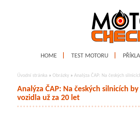
HOME
TEST MOTORU
PŘÍKL
Úvodní stránka
»
Obrázky
»
Analýza ČAP: Na českých silnicí
Analýza ČAP: Na českých silnicích 
vozidla už za 20 let