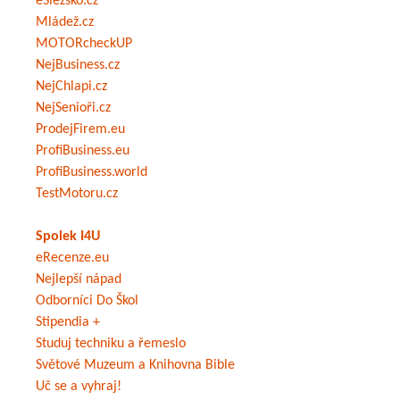
eSlezsko.cz
Mládež.cz
MOTORcheckUP
NejBusiness.cz
NejChlapi.cz
NejSenioři.cz
ProdejFirem.eu
ProfiBusiness.eu
ProfiBusiness.world
TestMotoru.cz
Spolek I4U
eRecenze.eu
Nejlepší nápad
Odborníci Do Škol
Stipendia +
Studuj techniku a řemeslo
Světové Muzeum a Knihovna Bible
Uč se a vyhraj!