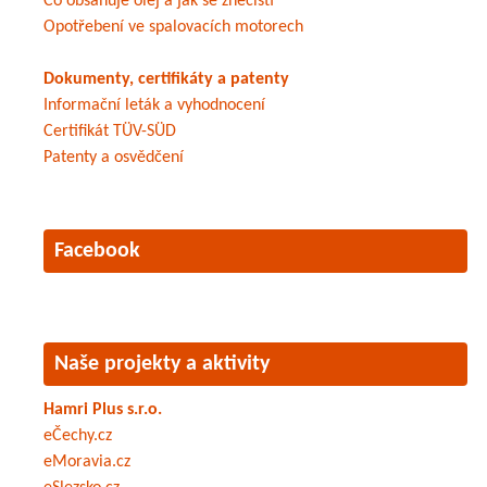
Co obsahuje olej a jak se znečistí
Opotřebení ve spalovacích motorech
Dokumenty, certifikáty a patenty
Informační leták a vyhodnocení
Certifikát TÜV-SÜD
Patenty a osvědčení
Facebook
Naše projekty a aktivity
Hamri Plus s.r.o.
eČechy.cz
eMoravia.cz