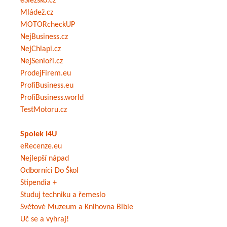
eSlezsko.cz
Mládež.cz
MOTORcheckUP
NejBusiness.cz
NejChlapi.cz
NejSenioři.cz
ProdejFirem.eu
ProfiBusiness.eu
ProfiBusiness.world
TestMotoru.cz
Spolek I4U
eRecenze.eu
Nejlepší nápad
Odborníci Do Škol
Stipendia +
Studuj techniku a řemeslo
Světové Muzeum a Knihovna Bible
Uč se a vyhraj!