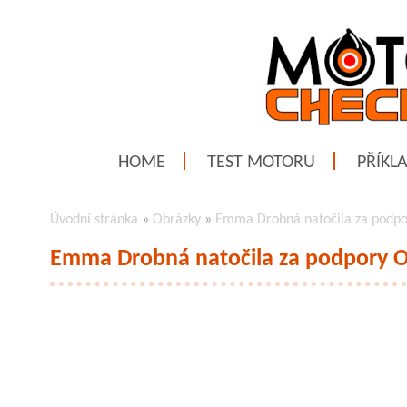
HOME
TEST MOTORU
PŘÍKL
Úvodní stránka
»
Obrázky
»
Emma Drobná natočila za podpor
Emma Drobná natočila za podpory O2