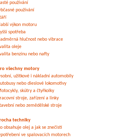
asté používání
bčasné používání
táří
labší výkon motoru
yšší spotřeba
adměrná hlučnost nebo vibrace
valita oleje
valita benzínu nebo nafty
ro všechny motory
sobní, užitkové i nákladní automobily
utobusy nebo dieslové lokomotivy
otocykly, skútry a čtyřkolky
racovní stroje, zařízení a linky
tavební nebo zemědělské stroje
rocha techniky
o obsahuje olej a jak se znečistí
potřebení ve spalovacích motorech