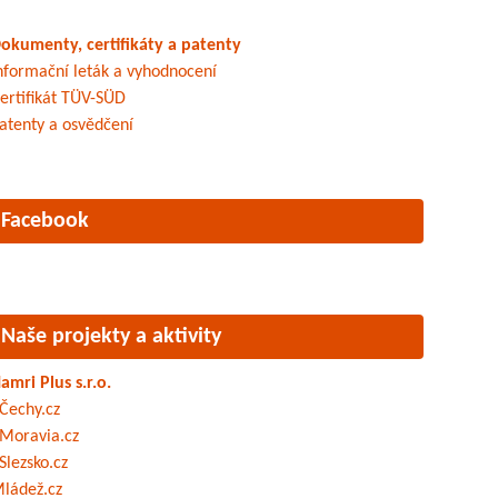
okumenty, certifikáty a patenty
nformační leták a vyhodnocení
ertifikát TÜV-SÜD
atenty a osvědčení
Facebook
Naše projekty a aktivity
amri Plus s.r.o.
Čechy.cz
Moravia.cz
Slezsko.cz
ládež.cz