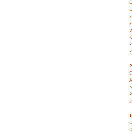
Č
O
S
S
V
N
K
K
P
O
A
M
P
S
T
C
O