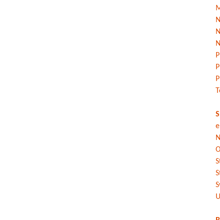
M
N
N
N
P
P
P
T
S
e
N
O
S
S
S
U