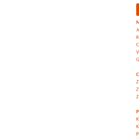
M
J
K
C
V
G
C
Z
Z
Z
P
K
K
P