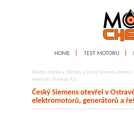
HOME
TEST MOTORU
Úvodní stránka
»
Obrázky
»
Český Siemens otevřel v
řešení pro Průmysl 4.0
Český Siemens otevřel v Ostra
elektromotorů, generátorů a ře