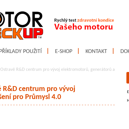
PŘÍKLADY POUŽITÍ
E-SHOP
KONTAKT
DO
 Ostravě R&D centrum pro vývoj elektromotorů, generátorů a
vě R&D centrum pro vývoj
E
šení pro Průmysl 4.0
H