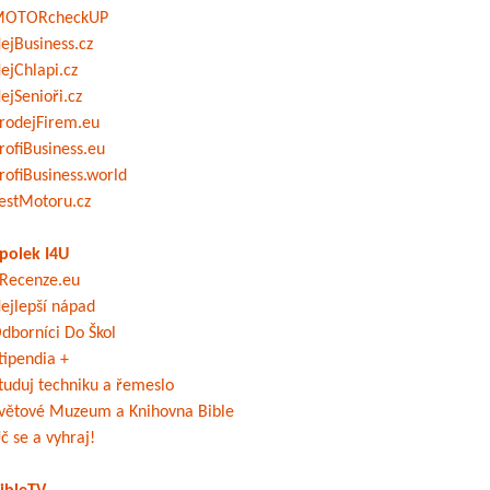
OTORcheckUP
ejBusiness.cz
ejChlapi.cz
ejSenioři.cz
rodejFirem.eu
rofiBusiness.eu
rofiBusiness.world
estMotoru.cz
polek I4U
Recenze.eu
ejlepší nápad
dborníci Do Škol
tipendia +
tuduj techniku a řemeslo
větové Muzeum a Knihovna Bible
č se a vyhraj!