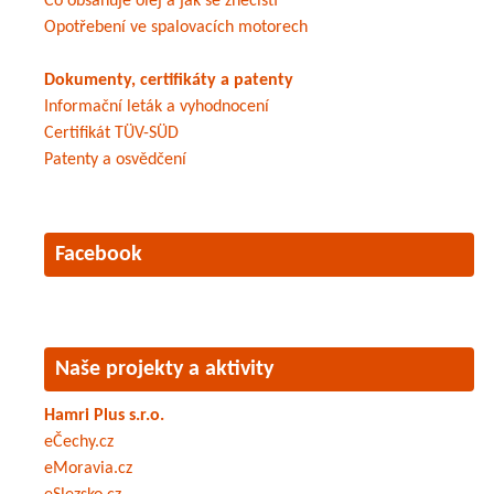
Co obsahuje olej a jak se znečistí
Opotřebení ve spalovacích motorech
Dokumenty, certifikáty a patenty
Informační leták a vyhodnocení
Certifikát TÜV-SÜD
Patenty a osvědčení
Facebook
Naše projekty a aktivity
Hamri Plus s.r.o.
eČechy.cz
eMoravia.cz