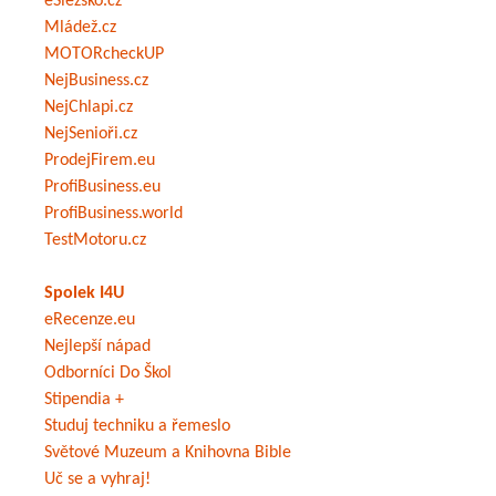
eSlezsko.cz
Mládež.cz
MOTORcheckUP
NejBusiness.cz
NejChlapi.cz
NejSenioři.cz
ProdejFirem.eu
ProfiBusiness.eu
ProfiBusiness.world
TestMotoru.cz
Spolek I4U
eRecenze.eu
Nejlepší nápad
Odborníci Do Škol
Stipendia +
Studuj techniku a řemeslo
Světové Muzeum a Knihovna Bible
Uč se a vyhraj!