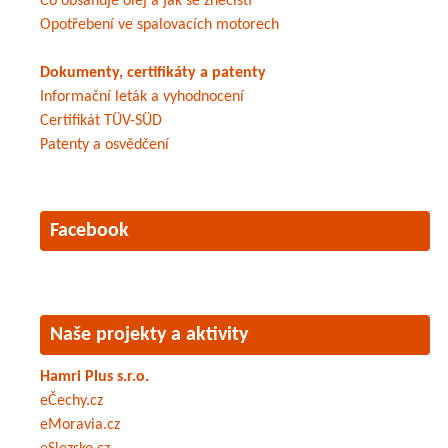
Co obsahuje olej a jak se znečistí
Opotřebení ve spalovacích motorech
Dokumenty, certifikáty a patenty
Informační leták a vyhodnocení
Certifikát TÜV-SÜD
Patenty a osvědčení
Facebook
Naše projekty a aktivity
Hamri Plus s.r.o.
eČechy.cz
eMoravia.cz