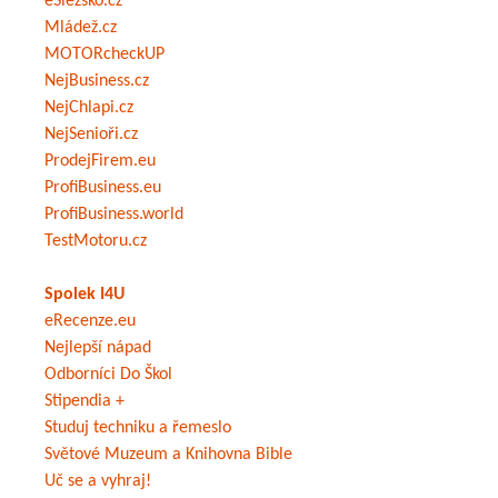
eSlezsko.cz
Mládež.cz
MOTORcheckUP
NejBusiness.cz
NejChlapi.cz
NejSenioři.cz
ProdejFirem.eu
ProfiBusiness.eu
ProfiBusiness.world
TestMotoru.cz
Spolek I4U
eRecenze.eu
Nejlepší nápad
Odborníci Do Škol
Stipendia +
Studuj techniku a řemeslo
Světové Muzeum a Knihovna Bible
Uč se a vyhraj!