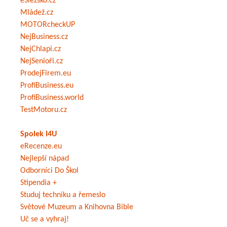
eSlezsko.cz
Mládež.cz
MOTORcheckUP
NejBusiness.cz
NejChlapi.cz
NejSenioři.cz
ProdejFirem.eu
ProfiBusiness.eu
ProfiBusiness.world
TestMotoru.cz
Spolek I4U
eRecenze.eu
Nejlepší nápad
Odborníci Do Škol
Stipendia +
Studuj techniku a řemeslo
Světové Muzeum a Knihovna Bible
Uč se a vyhraj!