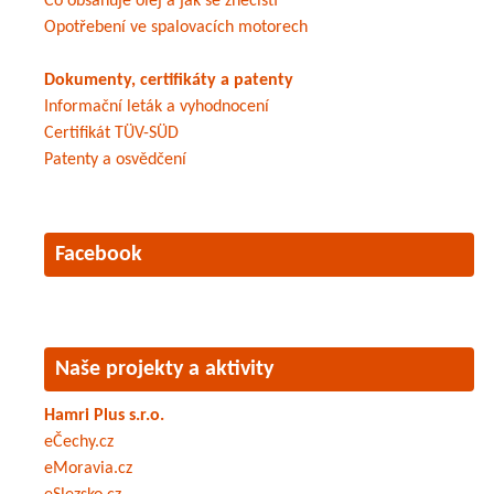
Co obsahuje olej a jak se znečistí
Opotřebení ve spalovacích motorech
Dokumenty, certifikáty a patenty
Informační leták a vyhodnocení
Certifikát TÜV-SÜD
Patenty a osvědčení
Facebook
Naše projekty a aktivity
Hamri Plus s.r.o.
eČechy.cz
eMoravia.cz