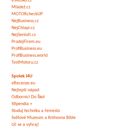
eSlezsko.cz
Mládež.cz
MOTORcheckUP
NejBusiness.cz
NejChlapi.cz
NejSenioři.cz
ProdejFirem.eu
ProfiBusiness.eu
ProfiBusiness.world
TestMotoru.cz
Spolek I4U
eRecenze.eu
Nejlepší nápad
Odborníci Do Škol
Stipendia +
Studuj techniku a řemeslo
Světové Muzeum a Knihovna Bible
Uč se a vyhraj!