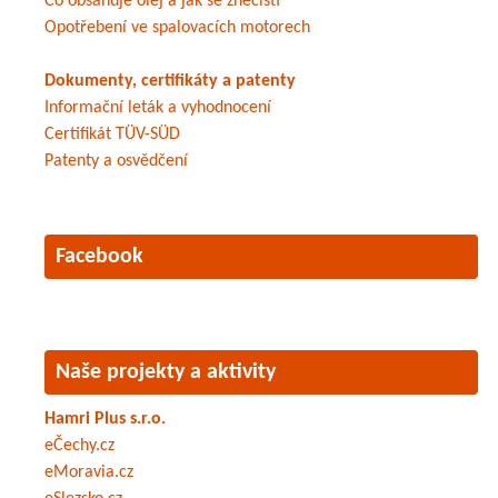
Co obsahuje olej a jak se znečistí
Opotřebení ve spalovacích motorech
Dokumenty, certifikáty a patenty
Informační leták a vyhodnocení
Certifikát TÜV-SÜD
Patenty a osvědčení
Facebook
Naše projekty a aktivity
Hamri Plus s.r.o.
eČechy.cz
eMoravia.cz