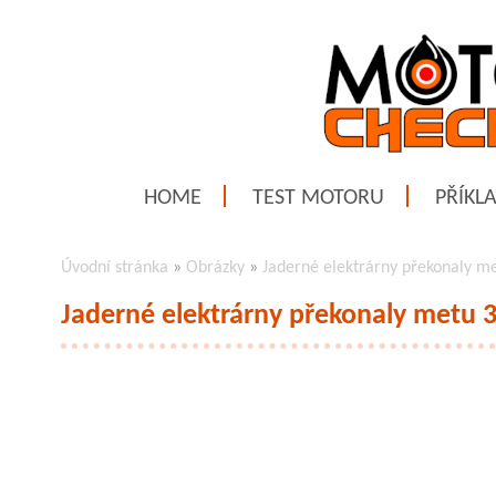
HOME
TEST MOTORU
PŘÍKL
Úvodní stránka
»
Obrázky
»
Jaderné elektrárny překonaly m
Jaderné elektrárny překonaly metu 