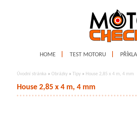
HOME
TEST MOTORU
PŘÍKL
Úvodní stránka
»
Obrázky
»
Tipy
»
House 2,85 x 4 m, 4 mm
House 2,85 x 4 m, 4 mm