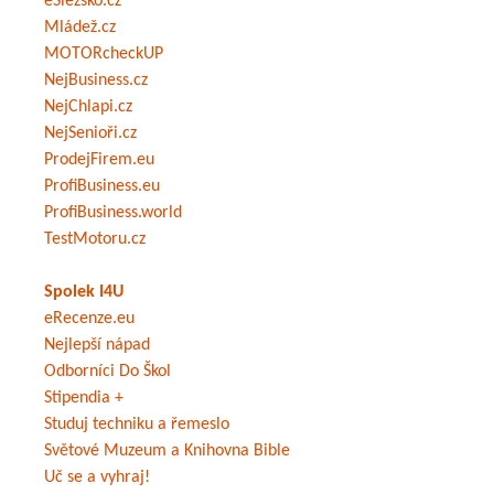
eSlezsko.cz
Mládež.cz
MOTORcheckUP
NejBusiness.cz
NejChlapi.cz
NejSenioři.cz
ProdejFirem.eu
ProfiBusiness.eu
ProfiBusiness.world
TestMotoru.cz
Spolek I4U
eRecenze.eu
Nejlepší nápad
Odborníci Do Škol
Stipendia +
Studuj techniku a řemeslo
Světové Muzeum a Knihovna Bible
Uč se a vyhraj!