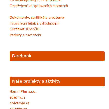
Co obsahuje olej a jak se znečistí
Opotřebení ve spalovacích motorech
Dokumenty, certifikáty a patenty
Informační leták a vyhodnocení
Certifikát TÜV-SÜD
Patenty a osvědčení
Facebook
Naše projekty a aktivity
Hamri Plus s.r.o.
eČechy.cz
eMoravia.cz