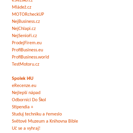
eSlezsko.cz
Mládež.cz
MOTORcheckUP
NejBusiness.cz
NejChlapi.cz
NejSenioři.cz
ProdejFirem.eu
ProfiBusiness.eu
ProfiBusiness.world
TestMotoru.cz
Spolek I4U
eRecenze.eu
Nejlepší nápad
Odborníci Do Škol
Stipendia +
Studuj techniku a řemeslo
Světové Muzeum a Knihovna Bible
Uč se a vyhraj!