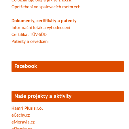
Co obsahuje olej a jak se znečistí
Opotřebení ve spalovacích motorech
Dokumenty, certifikáty a patenty
Informační leták a vyhodnocení
Certifikát TÜV-SÜD
Patenty a osvědčení
Facebook
Naše projekty a aktivity
Hamri Plus s.r.o.
eČechy.cz
eMoravia.cz