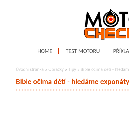
HOME
TEST MOTORU
PŘÍKL
Úvodní stránka
»
Obrázky
»
Tipy
»
Bible očima dětí - hledá
Bible očima dětí - hledáme exponát