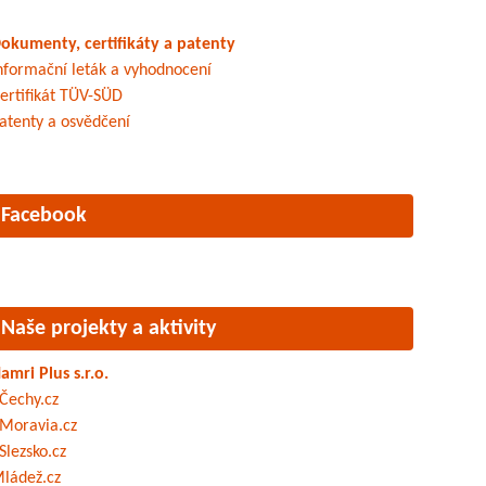
okumenty, certifikáty a patenty
nformační leták a vyhodnocení
ertifikát TÜV-SÜD
atenty a osvědčení
Facebook
Naše projekty a aktivity
amri Plus s.r.o.
Čechy.cz
Moravia.cz
Slezsko.cz
ládež.cz