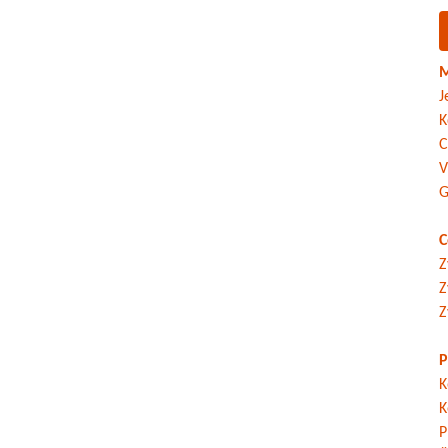
M
J
K
C
V
G
C
Z
Z
Z
P
K
K
P