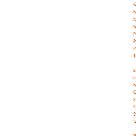
M
N
N
N
P
P
P
T
S
e
N
O
S
S
S
U