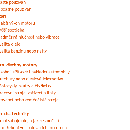
asté používání
bčasné používání
táří
labší výkon motoru
yšší spotřeba
adměrná hlučnost nebo vibrace
valita oleje
valita benzínu nebo nafty
ro všechny motory
sobní, užitkové i nákladní automobily
utobusy nebo dieslové lokomotivy
otocykly, skútry a čtyřkolky
racovní stroje, zařízení a linky
tavební nebo zemědělské stroje
rocha techniky
o obsahuje olej a jak se znečistí
potřebení ve spalovacích motorech