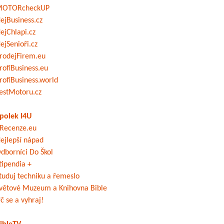
OTORcheckUP
ejBusiness.cz
ejChlapi.cz
ejSenioři.cz
rodejFirem.eu
rofiBusiness.eu
rofiBusiness.world
estMotoru.cz
polek I4U
Recenze.eu
ejlepší nápad
dborníci Do Škol
tipendia +
tuduj techniku a řemeslo
větové Muzeum a Knihovna Bible
č se a vyhraj!