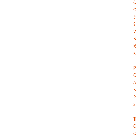
Č
O
S
S
V
N
K
K
P
O
A
M
P
S
T
C
O