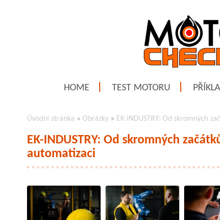
HOME
TEST MOTORU
PŘÍKL
Úvodní stránka
»
Obrázky
»
EK-INDUSTRY: Od skromných začá
EK-INDUSTRY: Od skromných začátků
automatizaci