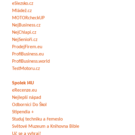
eSlezsko.cz
Mládež.cz
MOTORcheckUP
NejBusiness.cz
NejChlapi.cz
NejSenioři.cz
ProdejFirem.eu
ProfiBusiness.eu
ProfiBusiness.world
TestMotoru.cz
Spolek I4U
eRecenze.eu
Nejlepší nápad
Odborníci Do Škol
Stipendia +
Studuj techniku a řemeslo
Světové Muzeum a Knihovna Bible
Uč se a vyhraj!