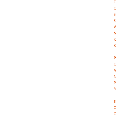
Č
O
S
S
V
N
K
K
P
O
A
M
P
S
T
C
O