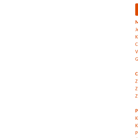
M
J
K
C
V
G
C
Z
Z
Z
P
K
K
P