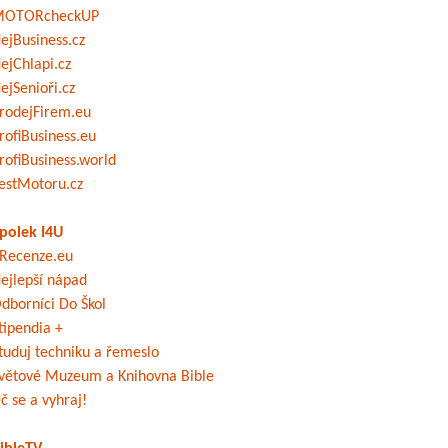
OTORcheckUP
ejBusiness.cz
ejChlapi.cz
ejSenioři.cz
rodejFirem.eu
rofiBusiness.eu
rofiBusiness.world
estMotoru.cz
polek I4U
Recenze.eu
ejlepší nápad
dborníci Do Škol
tipendia +
tuduj techniku a řemeslo
větové Muzeum a Knihovna Bible
č se a vyhraj!