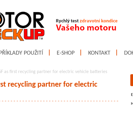
PŘÍKLADY POUŽITÍ
E-SHOP
KONTAKT
DO
as first recycling partner for electric vehicle batteries
t recycling partner for electric
E
H