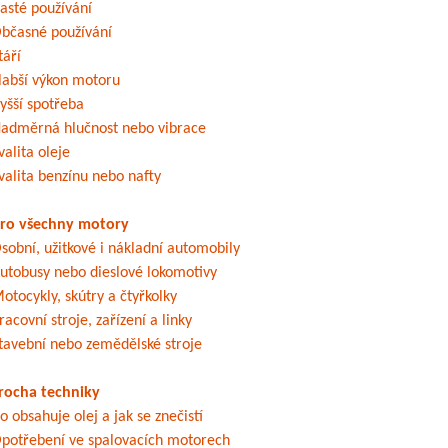
asté používání
bčasné používání
táří
labší výkon motoru
yšší spotřeba
adměrná hlučnost nebo vibrace
valita oleje
valita benzínu nebo nafty
ro všechny motory
sobní, užitkové i nákladní automobily
utobusy nebo dieslové lokomotivy
otocykly, skútry a čtyřkolky
racovní stroje, zařízení a linky
tavební nebo zemědělské stroje
rocha techniky
o obsahuje olej a jak se znečistí
potřebení ve spalovacích motorech