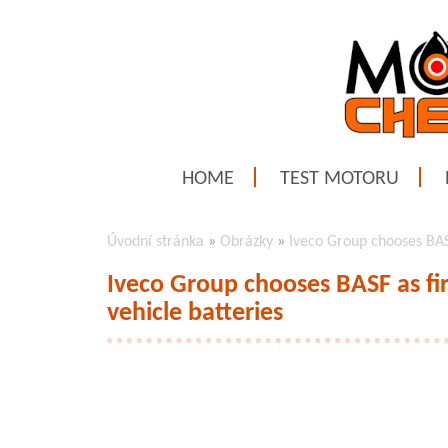
HOME
TEST MOTORU
Úvodní stránka
»
Obrázky
»
Iveco Group chooses BASF 
Iveco Group chooses BASF as firs
vehicle batteries