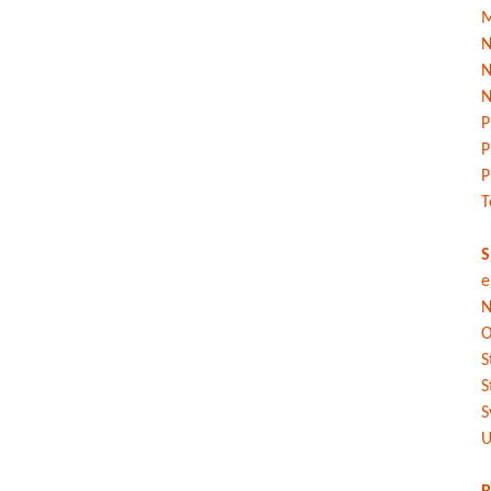
M
N
N
N
P
P
P
T
S
e
N
O
S
S
S
U