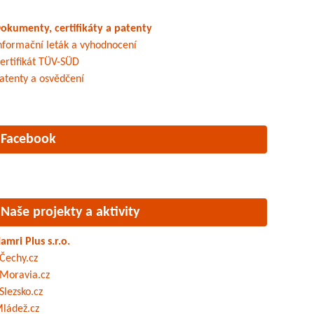
okumenty, certifikáty a patenty
nformační leták a vyhodnocení
ertifikát TÜV-SÜD
atenty a osvědčení
Facebook
Naše projekty a aktivity
amri Plus s.r.o.
Čechy.cz
Moravia.cz
Slezsko.cz
ládež.cz