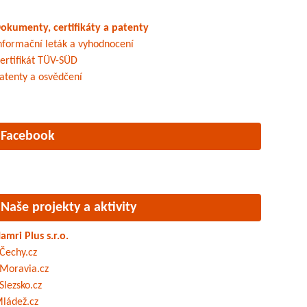
okumenty, certifikáty a patenty
nformační leták a vyhodnocení
ertifikát TÜV-SÜD
atenty a osvědčení
Facebook
Naše projekty a aktivity
amri Plus s.r.o.
Čechy.cz
Moravia.cz
Slezsko.cz
ládež.cz