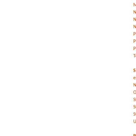
M
N
N
N
P
P
P
T
S
e
N
O
S
S
S
U