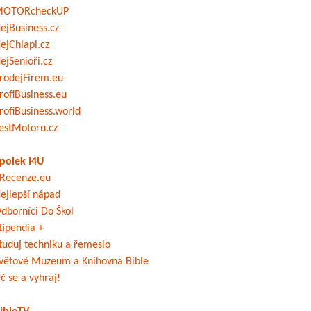
OTORcheckUP
ejBusiness.cz
ejChlapi.cz
ejSenioři.cz
rodejFirem.eu
rofiBusiness.eu
rofiBusiness.world
estMotoru.cz
polek I4U
Recenze.eu
ejlepší nápad
dborníci Do Škol
tipendia +
tuduj techniku a řemeslo
větové Muzeum a Knihovna Bible
č se a vyhraj!