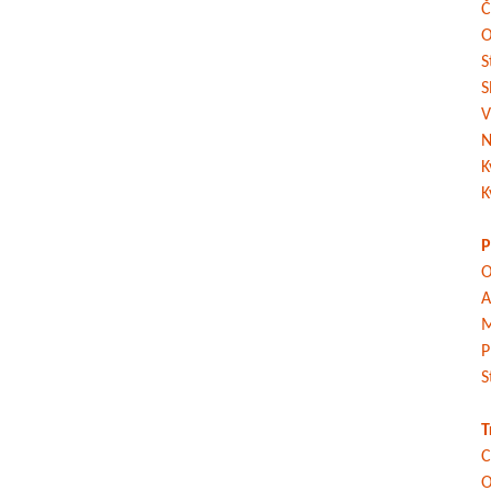
Č
O
S
S
V
N
K
K
P
O
A
M
P
S
T
C
O