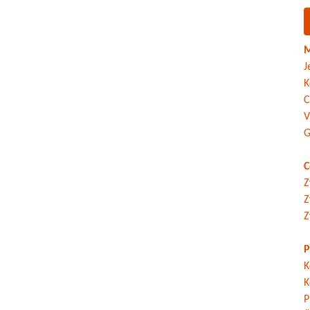
M
J
K
C
V
G
C
Z
Z
Z
P
K
K
P