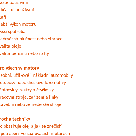
asté používání
bčasné používání
táří
labší výkon motoru
yšší spotřeba
adměrná hlučnost nebo vibrace
valita oleje
valita benzínu nebo nafty
ro všechny motory
sobní, užitkové i nákladní automobily
utobusy nebo dieslové lokomotivy
otocykly, skútry a čtyřkolky
racovní stroje, zařízení a linky
tavební nebo zemědělské stroje
rocha techniky
o obsahuje olej a jak se znečistí
potřebení ve spalovacích motorech