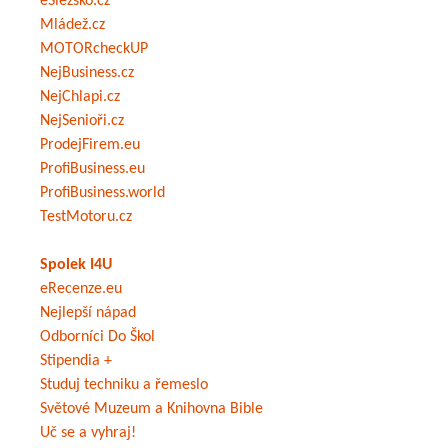
eSlezsko.cz
Mládež.cz
MOTORcheckUP
NejBusiness.cz
NejChlapi.cz
NejSenioři.cz
ProdejFirem.eu
ProfiBusiness.eu
ProfiBusiness.world
TestMotoru.cz
Spolek I4U
eRecenze.eu
Nejlepší nápad
Odborníci Do Škol
Stipendia +
Studuj techniku a řemeslo
Světové Muzeum a Knihovna Bible
Uč se a vyhraj!