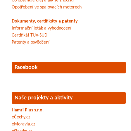
Co obsahuje olej a jak se znečistí
Opotřebení ve spalovacích motorech
Dokumenty, certifikáty a patenty
Informační leták a vyhodnocení
Certifikát TÜV-SÜD
Patenty a osvědčení
Facebook
Naše projekty a aktivity
Hamri Plus s.r.o.
eČechy.cz
eMoravia.cz