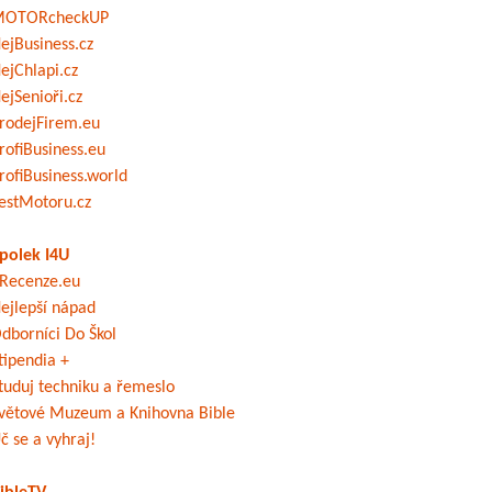
OTORcheckUP
ejBusiness.cz
ejChlapi.cz
ejSenioři.cz
rodejFirem.eu
rofiBusiness.eu
rofiBusiness.world
estMotoru.cz
polek I4U
Recenze.eu
ejlepší nápad
dborníci Do Škol
tipendia +
tuduj techniku a řemeslo
větové Muzeum a Knihovna Bible
č se a vyhraj!