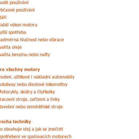
asté používání
bčasné používání
táří
labší výkon motoru
yšší spotřeba
adměrná hlučnost nebo vibrace
valita oleje
valita benzínu nebo nafty
ro všechny motory
sobní, užitkové i nákladní automobily
utobusy nebo dieslové lokomotivy
otocykly, skútry a čtyřkolky
racovní stroje, zařízení a linky
tavební nebo zemědělské stroje
rocha techniky
o obsahuje olej a jak se znečistí
potřebení ve spalovacích motorech