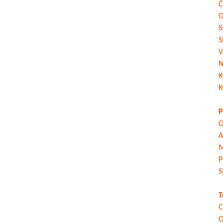
Č
O
S
S
V
N
K
K
P
O
A
M
P
S
T
C
O