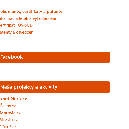
okumenty, certifikáty a patenty
nformační leták a vyhodnocení
ertifikát TÜV-SÜD
atenty a osvědčení
Facebook
Naše projekty a aktivity
amri Plus s.r.o.
Čechy.cz
Moravia.cz
Slezsko.cz
ládež.cz