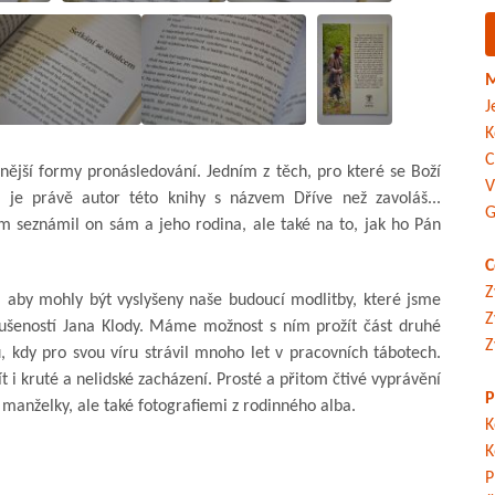
M
J
K
C
nější formy pronásledování. Jedním z těch, pro které se Boží
V
, je právě autor této knihy s názvem Dříve než zavoláš...
G
m seznámil on sám a jeho rodina, ale také na to, jak ho Pán
C
Z
, aby mohly být vyslyšeny naše budoucí modlitby, které jsme
Z
 zkušeností Jana Klody. Máme možnost s ním prožít část druhé
Z
, kdy pro svou víru strávil mnoho let v pracovních tábotech.
t i kruté a nelidské zacházení. Prosté a přitom čtivé vyprávění
P
manželky, ale také fotografiemi z rodinného alba.
K
K
P