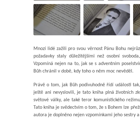
Mnozí lidé zažili pro svou věrnost Pánu Bohu nejrůz
požadavky staly důležitějšími než osobní svoboda
Vzpomíná nejen na to, jak se s adventním poselství
Bůh chránil v době, kdy toho o něm moc nevěděl.
Právě o tom, jak Bůh podivuhodně řídí události tak
ještě ani nevyslovili, je tato kniha plná životních
světové války, ale také teror komunistického režimu
Tato kniha je svědectvím o tom, že s Bohem lze přeží
autora je doplněno nejen vzpomínkami jeho sestry a 