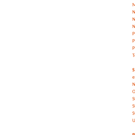
M
N
N
N
P
P
P
T
S
e
N
O
S
S
S
U