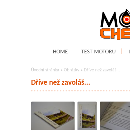
HOME
TEST MOTORU
Úvodní stránka
»
Obrázky
»
Dříve než zavoláš...
Dříve než zavoláš...