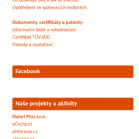
Co obsahuje olej a jak se znečistí
Opotřebení ve spalovacích motorech
Dokumenty, certifikáty a patenty
Informační leták a vyhodnocení
Certifikát TÜV-SÜD
Patenty a osvědčení
Facebook
Naše projekty a aktivity
Hamri Plus s.r.o.
eČechy.cz
eMoravia.cz