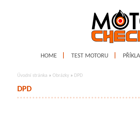
HOME
TEST MOTORU
PŘÍKL
Úvodní stránka
»
Obrázky
»
DPD
DPD