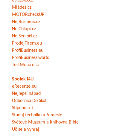
eSlezsko.cz
Mládež.cz
MOTORcheckUP
NejBusiness.cz
NejChlapi.cz
NejSenioři.cz
ProdejFirem.eu
ProfiBusiness.eu
ProfiBusiness.world
TestMotoru.cz
Spolek I4U
eRecenze.eu
Nejlepší nápad
Odborníci Do Škol
Stipendia +
Studuj techniku a řemeslo
Světové Muzeum a Knihovna Bible
Uč se a vyhraj!