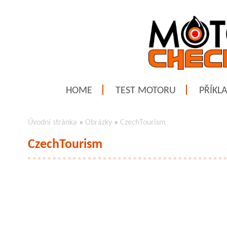
HOME
TEST MOTORU
PŘÍKL
Úvodní stránka
»
Obrázky
»
CzechTourism
CzechTourism