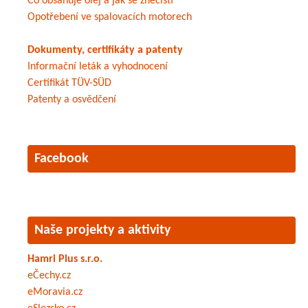
Co obsahuje olej a jak se znečistí
Opotřebení ve spalovacích motorech
Dokumenty, certifikáty a patenty
Informační leták a vyhodnocení
Certifikát TÜV-SÜD
Patenty a osvědčení
Facebook
Naše projekty a aktivity
Hamri Plus s.r.o.
eČechy.cz
eMoravia.cz