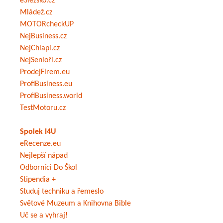
eSlezsko.cz
Mládež.cz
MOTORcheckUP
NejBusiness.cz
NejChlapi.cz
NejSenioři.cz
ProdejFirem.eu
ProfiBusiness.eu
ProfiBusiness.world
TestMotoru.cz
Spolek I4U
eRecenze.eu
Nejlepší nápad
Odborníci Do Škol
Stipendia +
Studuj techniku a řemeslo
Světové Muzeum a Knihovna Bible
Uč se a vyhraj!