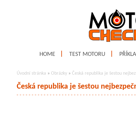
HOME
TEST MOTORU
PŘÍKL
Úvodní stránka
»
Obrázky
»
Česká republika je šestou nejbez
Česká republika je šestou nejbezpečn