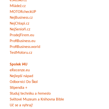
eSlezsko.cz
Mládež.cz
MOTORcheckUP
NejBusiness.cz
NejChlapi.cz
NejSenioři.cz
ProdejFirem.eu
ProfiBusiness.eu
ProfiBusiness.world
TestMotoru.cz
Spolek I4U
eRecenze.eu
Nejlepší nápad
Odborníci Do Škol
Stipendia +
Studuj techniku a řemeslo
Světové Muzeum a Knihovna Bible
Uč se a vyhraj!