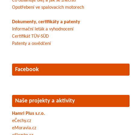
Co obsahuje olej a jak se znečistí
Opotřebení ve spalovacích motorech
Dokumenty, certifikáty a patenty
Informační leták a vyhodnocení
Certifikát TÜV-SÜD
Patenty a osvědčení
Facebook
Naše projekty a aktivity
Hamri Plus s.r.o.
eČechy.cz
eMoravia.cz