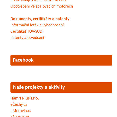
Co obsahuje olej a jak se znečistí
Opotřebení ve spalovacích motorech
Dokumenty, certifikáty a patenty
Informační leták a vyhodnocení
Certifikát TÜV-SÜD
Patenty a osvědčení
Facebook
Naše projekty a aktivity
Hamri Plus s.r.o.
eČechy.cz
eMoravia.cz