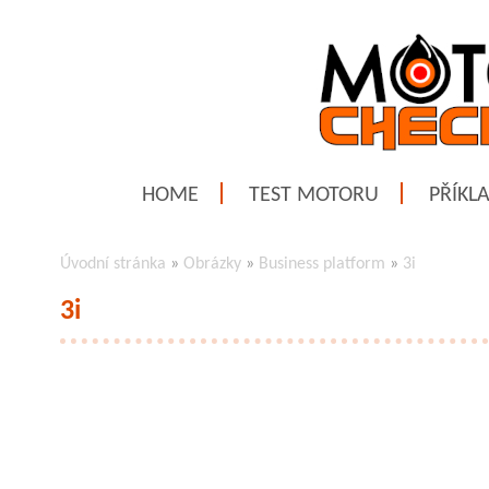
HOME
TEST MOTORU
PŘÍKL
Úvodní stránka
»
Obrázky
»
Business platform
»
3i
3i