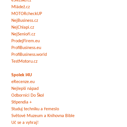
eSlezsko.cz
Mládež.cz
MOTORcheckUP
NejBusiness.cz
NejChlapi.cz
NejSenioři.cz
ProdejFirem.eu
ProfiBusiness.eu
ProfiBusiness.world
TestMotoru.cz
Spolek I4U
eRecenze.eu
Nejlepší nápad
Odborníci Do Škol
Stipendia +
Studuj techniku a řemeslo
Světové Muzeum a Knihovna Bible
Uč se a vyhraj!