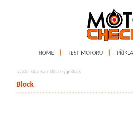
HOME
TEST MOTORU
PŘÍKL
Úvodní stránka
»
Obrázky
»
Block
Block