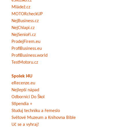
eSlezsko.cz
Mládež.cz
MOTORcheckUP
NejBusiness.cz
NejChlapi.cz
NejSenioři.cz
ProdejFirem.eu
ProfiBusiness.eu
ProfiBusiness.world
TestMotoru.cz
Spolek I4U
eRecenze.eu
Nejlepší nápad
Odborníci Do Škol
Stipendia +
Studuj techniku a řemeslo
Světové Muzeum a Knihovna Bible
Uč se a vyhraj!