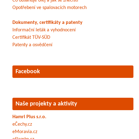
Co obsahuje olej a jak se znečistí
Opotřebení ve spalovacích motorech
Dokumenty, certifikáty a patenty
Informační leták a vyhodnocení
Certifikát TÜV-SÜD
Patenty a osvědčení
Facebook
Naše projekty a aktivity
Hamri Plus s.r.o.
eČechy.cz
eMoravia.cz