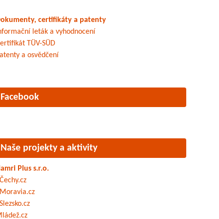
okumenty, certifikáty a patenty
nformační leták a vyhodnocení
ertifikát TÜV-SÜD
atenty a osvědčení
Facebook
Naše projekty a aktivity
amri Plus s.r.o.
Čechy.cz
Moravia.cz
Slezsko.cz
ládež.cz