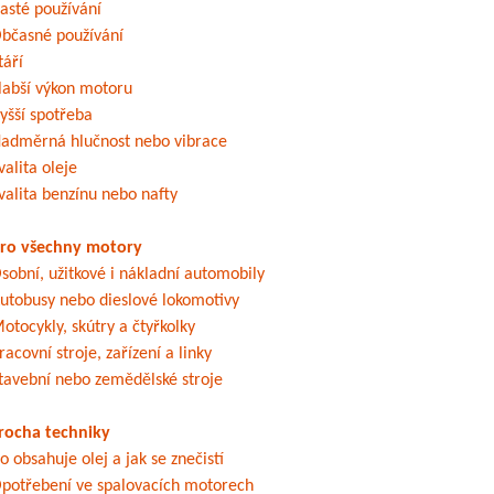
asté používání
bčasné používání
táří
labší výkon motoru
yšší spotřeba
adměrná hlučnost nebo vibrace
valita oleje
valita benzínu nebo nafty
ro všechny motory
sobní, užitkové i nákladní automobily
utobusy nebo dieslové lokomotivy
otocykly, skútry a čtyřkolky
racovní stroje, zařízení a linky
tavební nebo zemědělské stroje
rocha techniky
o obsahuje olej a jak se znečistí
potřebení ve spalovacích motorech