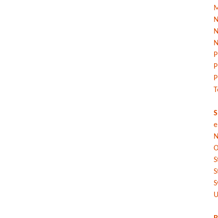
M
N
N
N
P
P
P
T
S
e
N
O
S
S
S
U