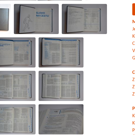
M
J
K
C
V
G
C
Z
Z
Z
P
K
K
P