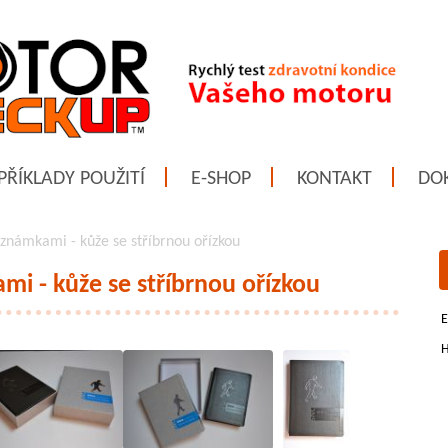
PŘÍKLADY POUŽITÍ
E-SHOP
KONTAKT
DO
oznámkami - kůže se stříbrnou ořízkou
mi - kůže se stříbrnou ořízkou
E
H