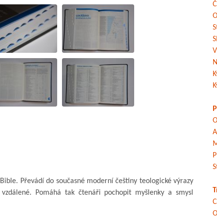
Č
O
S
S
V
N
K
K
P
O
A
M
P
S
d Bible. Převádí do současné moderní češtiny teologické výrazy
T
vzdálené. Pomáhá tak čtenáři pochopit myšlenky a smysl
C
O