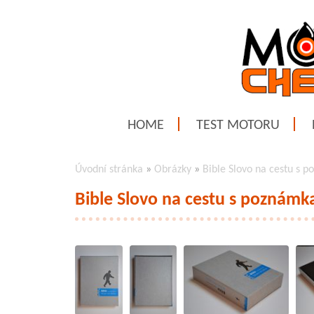
HOME
TEST MOTORU
Úvodní stránka
»
Obrázky
»
Bible Slovo na cestu s p
Bible Slovo na cestu s poznámka