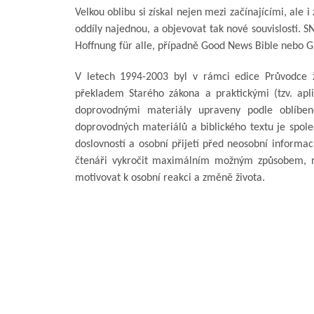
Velkou oblibu si získal nejen mezi začínajícími, ale i
oddíly najednou, a objevovat tak nové souvislosti. 
Hoffnung für alle, případně Good News Bible nebo G
V letech 1994-2003 byl v rámci edice Průvodce 
překladem Starého zákona a praktickými (tzv. ap
doprovodnými materiály upraveny podle oblíben
doprovodných materiálů a biblického textu je spole
doslovností a osobní přijetí před neosobní informací
čtenáři vykročit maximálním možným způsobem, ne
motivovat k osobní reakci a změně života.