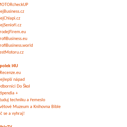
OTORcheckUP
ejBusiness.cz
ejChlapi.cz
ejSenioři.cz
rodejFirem.eu
rofiBusiness.eu
rofiBusiness.world
estMotoru.cz
polek I4U
Recenze.eu
ejlepší nápad
dborníci Do Škol
tipendia +
tuduj techniku a řemeslo
větové Muzeum a Knihovna Bible
č se a vyhraj!