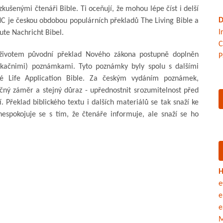
 zkušenými čtenáři Bible. Ti oceňují, že mohou lépe číst i delší
D
SNC je českou obdobou populárních překladů The Living Bible a
I
ute Nachricht Bibel.
C
životem původní překlad Nového zákona postupně doplněn
P
likačnimi) poznámkami. Tyto poznámky byly spolu s dalšími
é Life Application Bible. Za českým vydáním poznámek,
čný záměr a stejný důraz - upřednostnit srozumitelnost před
. Překlad biblického textu i dalších materiálů se tak snaží ke
spokojuje se s tím, že čtenáře informuje, ale snaží se ho
H
e
e
e
M