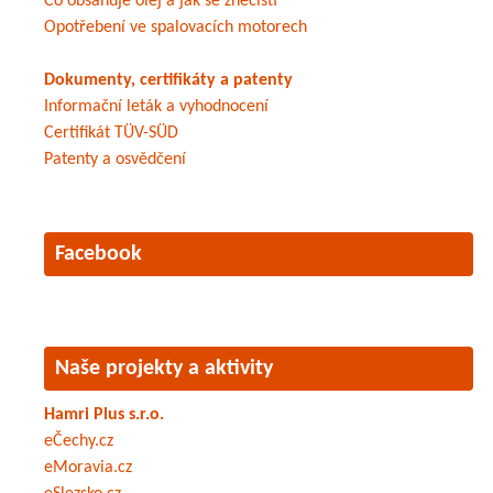
Co obsahuje olej a jak se znečistí
Opotřebení ve spalovacích motorech
Dokumenty, certifikáty a patenty
Informační leták a vyhodnocení
Certifikát TÜV-SÜD
Patenty a osvědčení
Facebook
Naše projekty a aktivity
Hamri Plus s.r.o.
eČechy.cz
eMoravia.cz