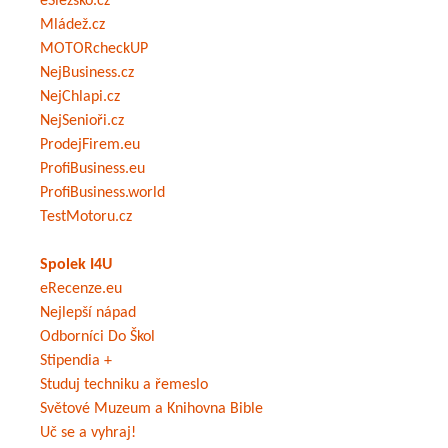
eSlezsko.cz
Mládež.cz
MOTORcheckUP
NejBusiness.cz
NejChlapi.cz
NejSenioři.cz
ProdejFirem.eu
ProfiBusiness.eu
ProfiBusiness.world
TestMotoru.cz
Spolek I4U
eRecenze.eu
Nejlepší nápad
Odborníci Do Škol
Stipendia +
Studuj techniku a řemeslo
Světové Muzeum a Knihovna Bible
Uč se a vyhraj!