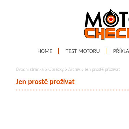
HOME
TEST MOTORU
PŘÍKL
Úvodní stránka
»
Obrázky
»
Archiv
»
Jen prostě prožívat
Jen prostě prožívat