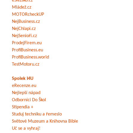
eSlezsko.cz
Mládež.cz
MOTORcheckUP
NejBusiness.cz
NejChlapi.cz
NejSenioři.cz
ProdejFirem.eu
ProfiBusiness.eu
ProfiBusiness.world
TestMotoru.cz
Spolek I4U
eRecenze.eu
Nejlepší nápad
Odborníci Do Škol
Stipendia +
Studuj techniku a řemeslo
Světové Muzeum a Knihovna Bible
Uč se a vyhraj!