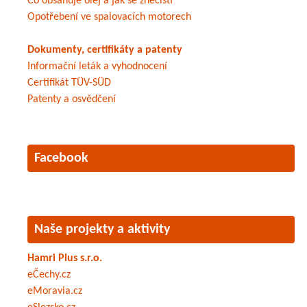
Co obsahuje olej a jak se znečistí
Opotřebení ve spalovacích motorech
Dokumenty, certifikáty a patenty
Informační leták a vyhodnocení
Certifikát TÜV-SÜD
Patenty a osvědčení
Facebook
Naše projekty a aktivity
Hamri Plus s.r.o.
eČechy.cz
eMoravia.cz