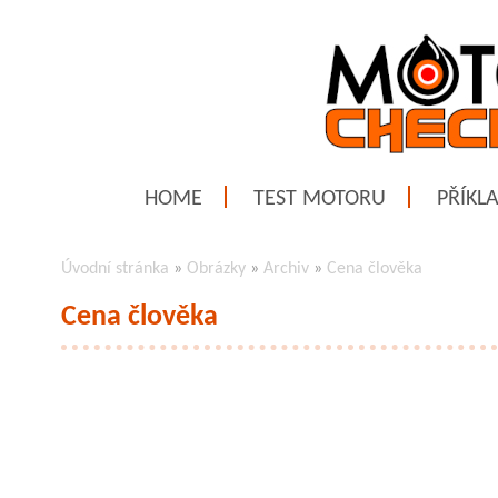
HOME
TEST MOTORU
PŘÍKL
Úvodní stránka
»
Obrázky
»
Archiv
»
Cena člověka
Cena člověka