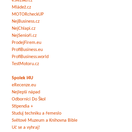
eSlezsko.cz
Mládež.cz
MOTORcheckUP
NejBusiness.cz
NejChlapi.cz
NejSenioři.cz
ProdejFirem.eu
ProfiBusiness.eu
ProfiBusiness.world
TestMotoru.cz
Spolek I4U
eRecenze.eu
Nejlepší nápad
Odborníci Do Škol
Stipendia +
Studuj techniku a řemeslo
Světové Muzeum a Knihovna Bible
Uč se a vyhraj!