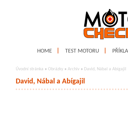
HOME
TEST MOTORU
PŘÍKL
Úvodní stránka
»
Obrázky
»
Archiv
»
David, Nábal a Abígajil
David, Nábal a Abígajil