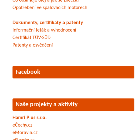
Co obsahuje olej a jak se znečistí
Opotřebení ve spalovacích motorech
Dokumenty, certifikáty a patenty
Informační leták a vyhodnocení
Certifikát TÜV-SÜD
Patenty a osvědčení
Facebook
Naše projekty a aktivity
Hamri Plus s.r.o.
eČechy.cz
eMoravia.cz