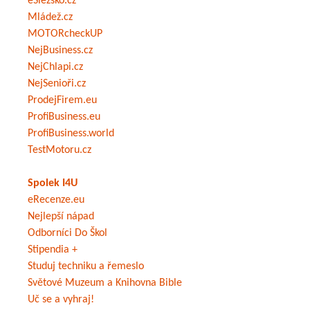
eSlezsko.cz
Mládež.cz
MOTORcheckUP
NejBusiness.cz
NejChlapi.cz
NejSenioři.cz
ProdejFirem.eu
ProfiBusiness.eu
ProfiBusiness.world
TestMotoru.cz
Spolek I4U
eRecenze.eu
Nejlepší nápad
Odborníci Do Škol
Stipendia +
Studuj techniku a řemeslo
Světové Muzeum a Knihovna Bible
Uč se a vyhraj!