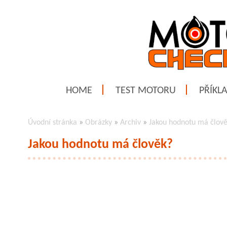
HOME
TEST MOTORU
PŘÍKL
Úvodní stránka
»
Obrázky
»
Archiv
»
Jakou hodnotu má člov
Jakou hodnotu má člověk?