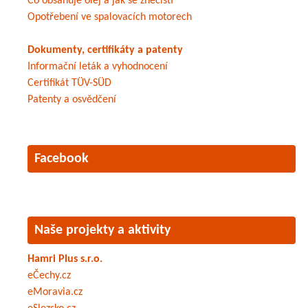
Co obsahuje olej a jak se znečistí
Opotřebení ve spalovacích motorech
Dokumenty, certifikáty a patenty
Informační leták a vyhodnocení
Certifikát TÜV-SÜD
Patenty a osvědčení
Facebook
Naše projekty a aktivity
Hamri Plus s.r.o.
eČechy.cz
eMoravia.cz