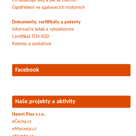
Co obsahuje olej a jak se znečistí
Opotřebení ve spalovacích motorech
Dokumenty, certifikáty a patenty
Informační leták a vyhodnocení
Certifikát TÜV-SÜD
Patenty a osvědčení
Facebook
Naše projekty a aktivity
Hamri Plus s.r.o.
eČechy.cz
eMoravia.cz