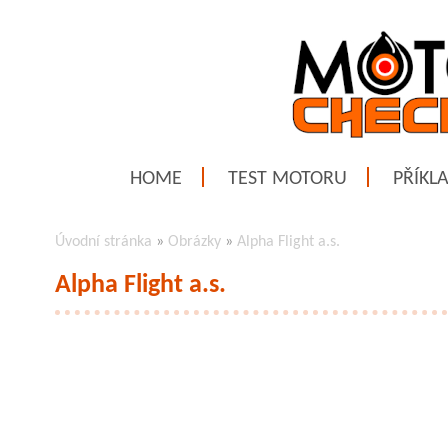
HOME
TEST MOTORU
PŘÍKL
Úvodní stránka
»
Obrázky
»
Alpha Flight a.s.
Alpha Flight a.s.