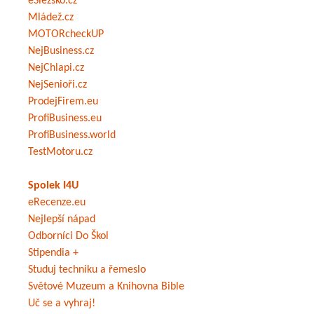
eSlezsko.cz
Mládež.cz
MOTORcheckUP
NejBusiness.cz
NejChlapi.cz
NejSenioři.cz
ProdejFirem.eu
ProfiBusiness.eu
ProfiBusiness.world
TestMotoru.cz
Spolek I4U
eRecenze.eu
Nejlepší nápad
Odborníci Do Škol
Stipendia +
Studuj techniku a řemeslo
Světové Muzeum a Knihovna Bible
Uč se a vyhraj!