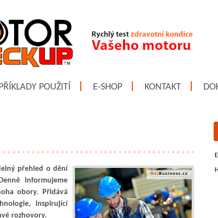
PŘÍKLADY POUŽITÍ
E-SHOP
KONTAKT
DO
E
delný přehled o dění
H
Denně informujeme
noha obory. Přidává
ologie, inspirující
mavé rozhovory.