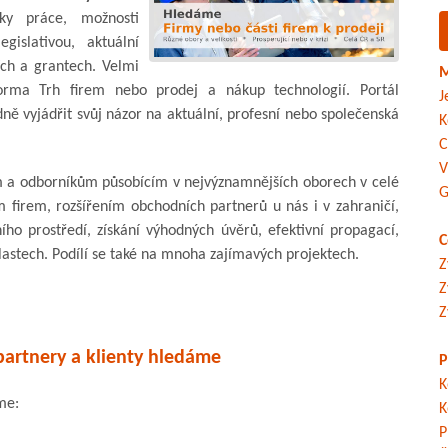
ky práce, možnosti
gislativou, aktuální
ch a grantech. Velmi
M
orma Trh firem nebo prodej a nákup technologií. Portál
J
ě vyjádřit svůj názor na aktuální, profesní nebo společenská
K
C
V
 a odborníkům působícím v nejvýznamnějších oborech v celé
G
 firem, rozšířením obchodních partnerů u nás i v zahraničí,
o prostředí, získání výhodných úvěrů, efektivní propagací,
C
lastech. Podílí se také na mnoha zajímavých projektech.
Z
Z
Z
partnery a klienty hledáme
P
K
me:
K
P