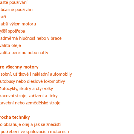
asté používání
bčasné používání
táří
labší výkon motoru
yšší spotřeba
adměrná hlučnost nebo vibrace
valita oleje
valita benzínu nebo nafty
ro všechny motory
sobní, užitkové i nákladní automobily
utobusy nebo dieslové lokomotivy
otocykly, skútry a čtyřkolky
racovní stroje, zařízení a linky
tavební nebo zemědělské stroje
rocha techniky
o obsahuje olej a jak se znečistí
potřebení ve spalovacích motorech