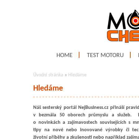
HOME
TEST MOTORU
Úvodní stránka
»
Hledáme
Hledáme
Náš sesterský portál NejBusiness.cz přináší pravi
v bezmála 50 oborech průmyslu a služeb. 
o novinkách a zajímavostech souvisejících s m
tipy na nové nebo inovované výrobky či techn
životní příběhy a zkušenosti nebo například zají