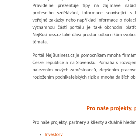
Pravidelně prezentuje tipy na zajímavé nabíd
profesního vzdělávání, informace související s le
veřejné zakázky nebo například informace o dotací
významnou částí portálu je také obchodní platf
NejBusiness.cz také dává prostor odborníkům svobodn
témata.
Portál NejBusiness.cz je pomocníkem mnoha firmám
České republice a na Slovensku. Pomáhá s rozvojem
nalezením nových zaměstnanců, zlepšením pracovníh
rozložením podnikatelských rizik a mnoha dalších ob
Pro naše projekty, 
Pro naše projekty, partnery a klienty aktuálně hledá
Investory