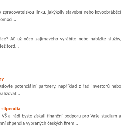
 zpracovatelskou linku, jakýkoliv stavební nebo kovoobráběcí
omoci...
ce? Ať už něco zajímavého vyrábíte nebo nabízíte služby,
žitosti...
py
lovte potenciální partnery, například z řad investorů nebo
lizovat...
 stipendia
 VŠ a rádi byste získali finanční podporu pro Vaše studium a
emní stipendia vybraných českých firem...