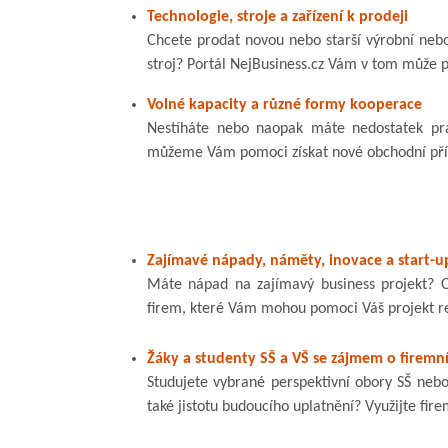
Technologie, stroje a zařízení k prodeji
Chcete prodat novou nebo starší výrobní nebo
stroj? Portál NejBusiness.cz Vám v tom může p
Volné kapacity a různé formy kooperace
Nestíháte nebo naopak máte nedostatek prá
můžeme Vám pomoci získat nové obchodní příle
Zajímavé nápady, náměty, inovace a start-u
Máte nápad na zajímavý business projekt? Os
firem, které Vám mohou pomoci Váš projekt rea
Žáky a studenty SŠ a VŠ se zájmem o firemní
Studujete vybrané perspektivní obory SŠ nebo
také jistotu budoucího uplatnění? Využijte fir