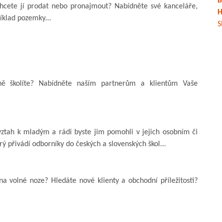
B
hcete jí prodat nebo pronajmout? Nabídněte své kanceláře,
H
íklad pozemky...
S
ně školíte? Nabídněte naším partnerům a klientům Vaše
ztah k mladým a rádi byste jim pomohli v jejich osobním či
rý přivádí odborníky do českých a slovenských škol...
a volné noze? Hledáte nové klienty a obchodní příležitosti?