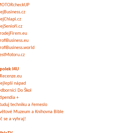
OTORcheckUP
ejBusiness.cz
ejChlapi.cz
ejSenioři.cz
rodejFirem.eu
rofiBusiness.eu
rofiBusiness.world
estMotoru.cz
polek I4U
Recenze.eu
ejlepší nápad
dborníci Do Škol
tipendia +
tuduj techniku a řemeslo
větové Muzeum a Knihovna Bible
č se a vyhraj!