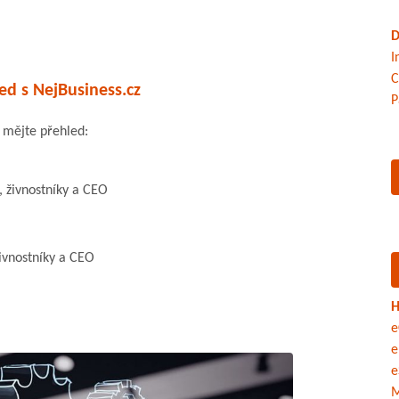
D
I
C
ed s NejBusiness.cz
P
a mějte přehled:
, živnostníky a CEO
ivnostníky a CEO
H
e
e
e
M