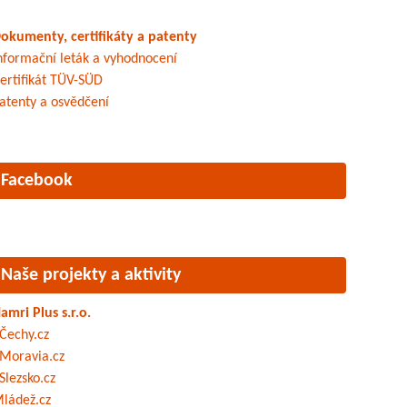
okumenty, certifikáty a patenty
nformační leták a vyhodnocení
ertifikát TÜV-SÜD
atenty a osvědčení
Facebook
Naše projekty a aktivity
amri Plus s.r.o.
Čechy.cz
Moravia.cz
Slezsko.cz
ládež.cz