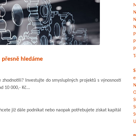
M
N
N
N
P
P
P
T
o přesně hledáme
S
e
 zhodnotili? Investujte do smysluplných projektů s výnosností
N
d 10 000,- Kč...
O
S
S
chcete již dále podnikat nebo naopak potřebujete získat kapitál
S
U