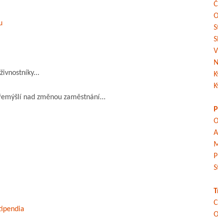
Č
O
u
S
S
V
N
ivnostníky...
K
K
 přemýšlí nad změnou zaměstnání...
P
O
A
M
P
S
T
C
tipendia
O