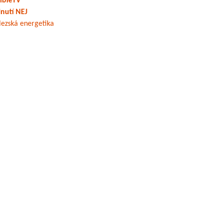
ibleTV
nutí NEJ
lezská energetika