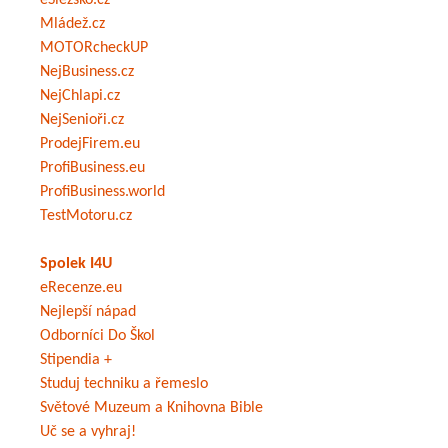
Mládež.cz
MOTORcheckUP
NejBusiness.cz
NejChlapi.cz
NejSenioři.cz
ProdejFirem.eu
ProfiBusiness.eu
ProfiBusiness.world
TestMotoru.cz
Spolek I4U
eRecenze.eu
Nejlepší nápad
Odborníci Do Škol
Stipendia +
Studuj techniku a řemeslo
Světové Muzeum a Knihovna Bible
Uč se a vyhraj!