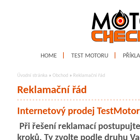
HOME
TEST MOTORU
PŘÍKL
Úvodní stránka
»
Obchod
»
Reklamační řád
Reklamační řád
Internetový prodej TestMotor
Při řešení reklamací postupuj
kroků. Ty zvolte podle druhu V